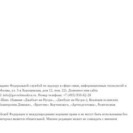
дано Федеральной службой по надзору в сфере связи, информационных технологий и
сква, ул. 3-я Хорошевская, дом 12, пом. 22). Доменное имя сайта
 info@govoritmoskva.ru. Номер телефона: +7 (495) 950-62-26
ш-Шам» (бывшая «Джабхат ан-Нусра», «Джебхат ан-Нусра»), Коалиция исламских
изантропик Дивижн», «Братство» Корчинского, «Артподготовка», Религиозная
ссийской Федерации и международными нормами права и не могут быть использованы без
материал является обязательной. Мнение редакции может не совпадать с мнением