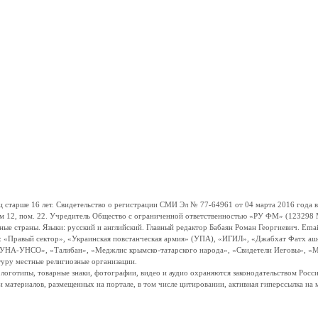
ше 16 лет. Свидетельство о регистрации СМИ Эл № 77-64961 от 04 марта 2016 года вы
ом 12, пом. 22. Учредитель Общество с ограниченной ответственностью «РУ ФМ» (123298 Мо
траны. Языки: русский и английский. Главный редактор Бабаян Роман Георгиевич. Email:
и: «Правый сектор», «Украинская повстанческая армия» (УПА), «ИГИЛ», «Джабхат Фатх а
«УНА-УНСО», «Талибан», «Меджлис крымско-татарского народа», «Свидетели Иеговы», «М
туру местные религиозные организации.
, логотипы, товарные знаки, фотографии, видео и аудио охраняются законодательством Ро
и материалов, размещенных на портале, в том числе цитировании, активная гиперссылка на 