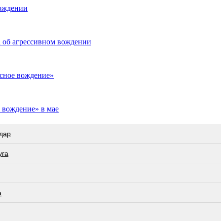
вождении
а об агрессивном вождении
сное вождение»
 вождение» в мае
дар
угa
а