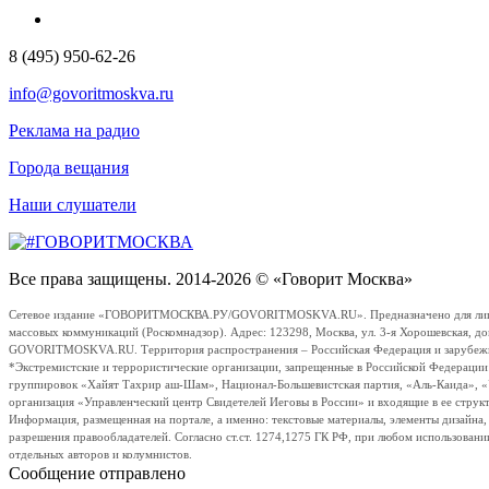
8 (495) 950-62-26
info@govoritmoskva.ru
Реклама на радио
Города вещания
Наши слушатели
Все права защищены. 2014-2026 © «Говорит Москва»
Сетевое издание «ГОВОРИТМОСКВА.РУ/GOVORITMOSKVA.RU». Предназначено для лиц стар
массовых коммуникаций (Роскомнадзор). Адрес: 123298, Москва, ул. 3-я Хорошевская, д
GOVORITMOSKVA.RU. Территория распространения – Российская Федерация и зарубежные с
*Экстремистские и террористические организации, запрещенные в Российской Федераци
группировок «Хайят Тахрир аш-Шам», Национал-Большевистская партия, «Аль-Каида», 
организация «Управленческий центр Свидетелей Иеговы в России» и входящие в ее струк
Информация, размещенная на портале, а именно: текстовые материалы, элементы дизайна
разрешения правообладателей. Согласно ст.ст. 1274,1275 ГК РФ, при любом использовани
отдельных авторов и колумнистов.
Сообщение отправлено