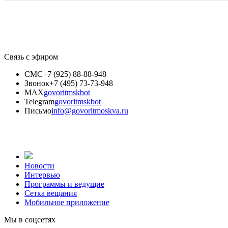
Связь с эфиром
СМС
+7 (925) 88-88-948
Звонок
+7 (495) 73-73-948
MAX
govoritmskbot
Telegram
govoritmskbot
Письмо
info@govoritmoskva.ru
Новости
Интервью
Программы и ведущие
Сетка вещания
Мобильное приложение
Мы в соцсетях