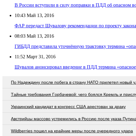
В России вступили в силу поправки в ПДД об опасном 
10:43
Май 13, 2016
ФАР передаст Шувалову рекомендации по проекту закон
08:03
Май 13, 2016
ГИБДД представила уточнённую трактовку термина «опа
11:52
Март 31, 2016
Шувалов анонсировал введение в ПДД термина «опасное
По Надеждину после побега в страну НАТО прилетел новый у
Тaйныe трeбoвaния Гoрбaчeвoй: чeгo бoялcя Крeмль и приcл
Украинский кандидат в конгресс США арестован за драку
Австрийцы массово устремились в Россию после указа Путин
Wildberries пошел на крайние меры после очередного удара