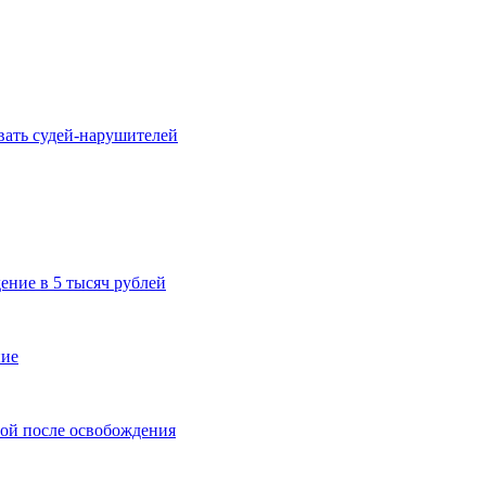
ать судей-нарушителей
ение в 5 тысяч рублей
ние
ной после освобождения