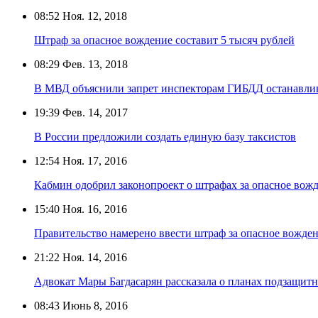
08:52
Ноя. 12, 2018
Штраф за опасное вождение составит 5 тысяч рублей
08:29
Фев. 13, 2018
В МВД объяснили запрет инспекторам ГИБДД останавлив
19:39
Фев. 14, 2017
В России предложили создать единую базу таксистов
12:54
Ноя. 17, 2016
Кабмин одобрил законопроект о штрафах за опасное вожд
15:40
Ноя. 16, 2016
Правительство намерено ввести штраф за опасное вожде
21:22
Ноя. 14, 2016
Адвокат Мары Багдасарян рассказала о планах подзащит
08:43
Июнь 8, 2016