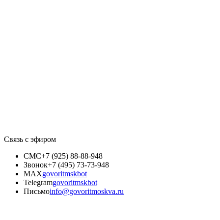
Связь с эфиром
СМС
+7 (925) 88-88-948
Звонок
+7 (495) 73-73-948
MAX
govoritmskbot
Telegram
govoritmskbot
Письмо
info@govoritmoskva.ru