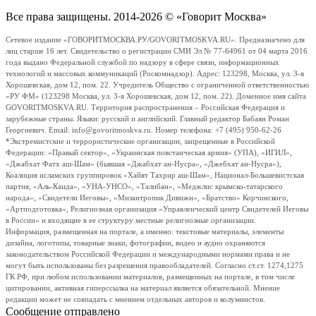
Все права защищены. 2014-2026 © «Говорит Москва»
Сетевое издание «ГОВОРИТМОСКВА.РУ/GOVORITMOSKVA.RU». Предназначено для
лиц старше 16 лет. Свидетельство о регистрации СМИ Эл № 77-64961 от 04 марта 2016
года выдано Федеральной службой по надзору в сфере связи, информационных
технологий и массовых коммуникаций (Роскомнадзор). Адрес: 123298, Москва, ул. 3-я
Хорошевская, дом 12, пом. 22. Учредитель Общество с ограниченной ответственностью
«РУ ФМ» (123298 Москва, ул. 3-я Хорошевская, дом 12, пом. 22). Доменное имя сайта
GOVORITMOSKVA.RU. Территория распространения – Российская Федерация и
зарубежные страны. Языки: русский и английский. Главный редактор Бабаян Роман
Георгиевич. Email: info@govoritmoskva.ru. Номер телефона: +7 (495) 950-62-26
*Экстремистские и террористические организации, запрещенные в Российской
Федерации: «Правый сектор», «Украинская повстанческая армия» (УПА), «ИГИЛ»,
«Джабхат Фатх аш-Шам» (бывшая «Джабхат ан-Нусра», «Джебхат ан-Нусра»),
Коалиция исламских группировок «Хайят Тахрир аш-Шам», Национал-Большевистская
партия, «Аль-Каида», «УНА-УНСО», «Талибан», «Меджлис крымско-татарского
народа», «Свидетели Иеговы», «Мизантропик Дивижн», «Братство» Корчинского,
«Артподготовка», Религиозная организация «Управленческий центр Свидетелей Иеговы
в России» и входящие в ее структуру местные религиозные организации.
Информация, размещенная на портале, а именно: текстовые материалы, элементы
дизайна, логотипы, товарные знаки, фотографии, видео и аудио охраняются
законодательством Российской Федерации и международными нормами права и не
могут быть использованы без разрешения правообладателей. Согласно ст.ст. 1274,1275
ГК РФ, при любом использовании материалов, размещенных на портале, в том числе
цитировании, активная гиперссылка на материал является обязательной. Мнение
редакции может не совпадать с мнением отдельных авторов и колумнистов.
Сообщение отправлено