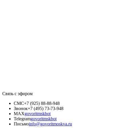
Связь с эфиром
СМС
+7 (925) 88-88-948
Звонок
+7 (495) 73-73-948
MAX
govoritmskbot
Telegram
govoritmskbot
Письмо
info@govoritmoskva.ru