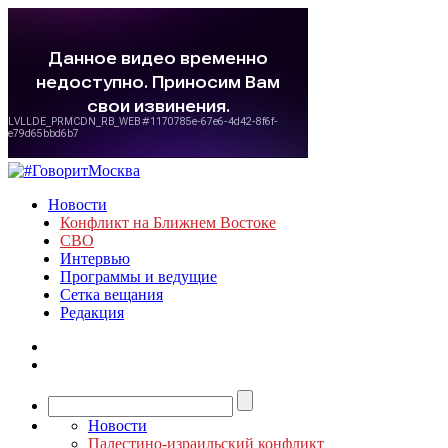
Новости
Конфликт на Ближнем Востоке
СВО
Интервью
Программы и ведущие
Сетка вещания
Редакция
Новости
Палестино-израильский конфликт