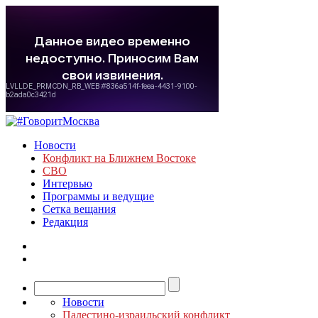
Новости
Конфликт на Ближнем Востоке
СВО
Интервью
Программы и ведущие
Сетка вещания
Редакция
Новости
Палестино-израильский конфликт