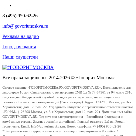
8 (495) 950-62-26
info@govoritmoskva.ru
Реклама на радио
Города вещания
Наши слушатели
Все права защищены. 2014-2026 © «Говорит Москва»
Сетевое издание «ГОВОРИТМОСКВА.РУ/GOVORITMOSKVA.RU». Предназначено для
лиц старше 16 лет. Свидетельство о регистрации СМИ Эл № 77-64961 от 04 марта 2016
года выдано Федеральной службой по надзору в сфере связи, информационных
технологий и массовых коммуникаций (Роскомнадзор). Адрес: 123298, Москва, ул. 3-я
Хорошевская, дом 12, пом. 22. Учредитель Общество с ограниченной ответственностью
«РУ ФМ» (123298 Москва, ул. 3-я Хорошевская, дом 12, пом. 22). Доменное имя сайта
GOVORITMOSKVA.RU. Территория распространения – Российская Федерация и
зарубежные страны. Языки: русский и английский. Главный редактор Бабаян Роман
Георгиевич. Email: info@govoritmoskva.ru. Номер телефона: +7 (495) 950-62-26
*Экстремистские и террористические организации, запрещенные в Российской