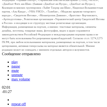
Федерации: «Правый сектор», «Украинская повстанческая армия» (УПА), «ИГИЛ»,
«Джабхат Фатх аш-Шам» (бывшая «Джабхат ан-Нусра», «Джебхат ан-Нусра»),
Коалиция исламских группировок «Хайят Тахрир аш-Шам», Национал-Большевистская
партия, «Аль-Каида», «УНА-УНСО», «Талибан», «Меджлис крымско-татарского
народа», «Свидетели Иеговы», «Мизантропик Дивижн», «Братство» Корчинского,
«Артподготовка», Религиозная организация «Управленческий центр Свидетелей Иеговы
в России» и входящие в ее структуру местные религиозные организации.
Информация, размещенная на портале, а именно: текстовые материалы, элементы
дизайна, логотипы, товарные знаки, фотографии, видео и аудио охраняются
законодательством Российской Федерации и международными нормами права и не
могут быть использованы без разрешения правообладателей. Согласно ст.ст. 1274,1275
ГК РФ, при любом использовании материалов, размещенных на портале, в том числе
цитировании, активная гиперссылка на материал является обязательной. Мнение
редакции может не совпадать с мнением отдельных авторов и колумнистов.
Сообщение отправлено
play
pause
mute
unmute
max volume
02:01
-01:27
repeat off