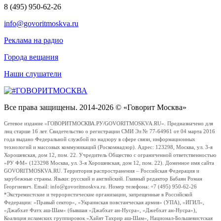
8 (495) 950-62-26
info@govoritmoskva.ru
Реклама на радио
Города вещания
Наши слушатели
Все права защищены. 2014-2026 © «Говорит Москва»
Сетевое издание «ГОВОРИТМОСКВА.РУ/GOVORITMOSKVA.RU». Предназначено для
лиц старше 16 лет. Свидетельство о регистрации СМИ Эл № 77-64961 от 04 марта 2016
года выдано Федеральной службой по надзору в сфере связи, информационных
технологий и массовых коммуникаций (Роскомнадзор). Адрес: 123298, Москва, ул. 3-я
Хорошевская, дом 12, пом. 22. Учредитель Общество с ограниченной ответственностью
«РУ ФМ» (123298 Москва, ул. 3-я Хорошевская, дом 12, пом. 22). Доменное имя сайта
GOVORITMOSKVA.RU. Территория распространения – Российская Федерация и
зарубежные страны. Языки: русский и английский. Главный редактор Бабаян Роман
Георгиевич. Email: info@govoritmoskva.ru. Номер телефона: +7 (495) 950-62-26
*Экстремистские и террористические организации, запрещенные в Российской
Федерации: «Правый сектор», «Украинская повстанческая армия» (УПА), «ИГИЛ»,
«Джабхат Фатх аш-Шам» (бывшая «Джабхат ан-Нусра», «Джебхат ан-Нусра»),
Коалиция исламских группировок «Хайят Тахрир аш-Шам», Национал-Большевистская