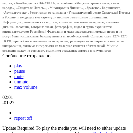
партия, «Аль-Каида», «УНА-УНСО», «Талибан», «Меджлис крымско-татарского
народа», «Свидетели Иеговы», «Мизантропик Дивижн», «Братство» Корчинского,
«Артподготовка», Религиозная организация «Управленческий центр Свидетелей Иеговы
в России» и входящие в ее структуру местные религиозные организации.
Информация, размещенная на портале, а именно: текстовые материалы, элементы
дизайна, логотипы, товарные знаки, фотографии, видео и аудио охраняются
законодательством Российской Федерации и международными нормами права и не
могут быть использованы без разрешения правообладателей. Согласно ст.ст. 1274,1275
ГК РФ, при любом использовании материалов, размещенных на портале, в том числе
цитировании, активная гиперссылка на материал является обязательной. Мнение
редакции может не совпадать с мнением отдельных авторов и колумнистов.
Сообщение отправлено
play
pause
mute
unmute
max volume
02:01
-01:27
repeat off
Update Required
To play the media you will need to either update