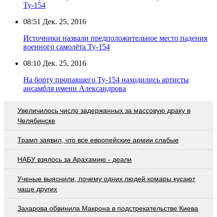
Ту-154
08:51
Дек. 25, 2016
Источники назвали предположительное место падения
военного самолёта Ту-154
08:10
Дек. 25, 2016
На борту пропавшего Ту-154 находились артисты
ансамбля имени Александрова
Увеличилось число задержанных за массовую драку в
Челябинске
Трамп заявил, что все европейские армии слабые
НАБУ взялось за Арахамию - деали
Ученые выяснили, почему одних людей комары кусают
чаще других
Захарова обвинила Макрона в подстрекательстве Киева