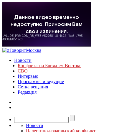
Новости
Конфликт на Ближнем Востоке
СВО
Интервью
Программы и ведущие
Сетка вещания
Редакция
Новости
Палестино-израильский конфликт