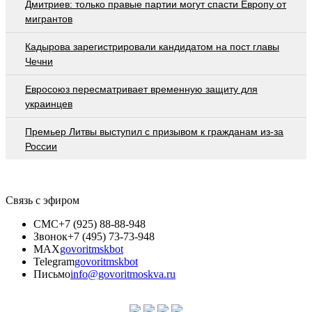
Дмитриев: только правые партии могут спасти Европу от
мигрантов
Кадырова зарегистрировали кандидатом на пост главы
Чечни
Евросоюз пересматривает временную защиту для
украинцев
Премьер Литвы выступил с призывом к гражданам из-за
России
Связь с эфиром
СМС
+7 (925) 88-88-948
Звонок
+7 (495) 73-73-948
MAX
govoritmskbot
Telegram
govoritmskbot
Письмо
info@govoritmoskva.ru