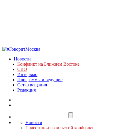
Новости
Конфликт на Ближнем Востоке
СВО
Интервью
Программы и ведущие
Сетка вещания
Редакция
Новости
Палестино-израильский конфликт