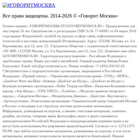
Все права защищены. 2014-2026 © «Говорит Москва»
Сетевое издание «ГОВОРИТМОСКВА.РУ/GOVORITMOSKVA.RU». Предназначено для
лиц старше 16 лет. Свидетельство о регистрации СМИ Эл № 77-64961 от 04 марта 2016
года выдано Федеральной службой по надзору в сфере связи, информационных
технологий и массовых коммуникаций (Роскомнадзор). Адрес: 123298, Москва, ул. 3-я
Хорошевская, дом 12, пом. 22. Учредитель Общество с ограниченной ответственностью
«РУ ФМ» (123298 Москва, ул. 3-я Хорошевская, дом 12, пом. 22). Доменное имя сайта
GOVORITMOSKVA.RU. Территория распространения – Российская Федерация и
зарубежные страны. Языки: русский и английский. Главный редактор Бабаян Роман
Георгиевич. Email: info@govoritmoskva.ru. Номер телефона: +7 (495) 950-62-26
*Экстремистские и террористические организации, запрещенные в Российской
Федерации: «Правый сектор», «Украинская повстанческая армия» (УПА), «ИГИЛ»,
«Джабхат Фатх аш-Шам» (бывшая «Джабхат ан-Нусра», «Джебхат ан-Нусра»),
Коалиция исламских группировок «Хайят Тахрир аш-Шам», Национал-Большевистская
партия, «Аль-Каида», «УНА-УНСО», «Талибан», «Меджлис крымско-татарского
народа», «Свидетели Иеговы», «Мизантропик Дивижн», «Братство» Корчинского,
«Артподготовка», Религиозная организация «Управленческий центр Свидетелей Иеговы
в России» и входящие в ее структуру местные религиозные организации.
Информация, размещенная на портале, а именно: текстовые материалы, элементы
дизайна, логотипы, товарные знаки, фотографии, видео и аудио охраняются
законодательством Российской Федерации и международными нормами права и не
могут быть использованы без разрешения правообладателей. Согласно ст.ст. 1274,1275
ГК РФ, при любом использовании материалов, размещенных на портале, в том числе
цитировании, активная гиперссылка на материал является обязательной. Мнение