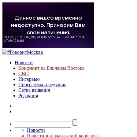
Новости
Конфликт на Ближнем Востоке
СВО
Интервью
Программы и ведущие
Сетка вещания
Редакция
Новости
Палестино-израильский конфликт