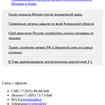
Москвы в Каир
Гроза накрыла Москву после аномальной жары
Тревожные сирены завыли по всей Курганской области
США взмолили Россию освободить одного человека из
тюрьмы
Трамп: конфликт между РФ и Украиной один из самых
сложных
В Туве зафиксировали землетрясение магнитудой 4,1
Связь с эфиром
СМС
+7 (925) 88-88-948
Звонок
+7 (495) 73-73-948
MAX
govoritmskbot
Telegram
govoritmskbot