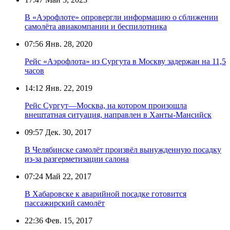
В «Аэрофлоте» опровергли информацию о сближении
самолёта авиакомпании и беспилотника
07:56
Янв. 28, 2020
Рейс «Аэрофлота» из Сургута в Москву задержан на 11,5
часов
14:12
Янв. 22, 2019
Рейс Сургут—Москва, на котором произошла
внештатная ситуация, направлен в Ханты-Мансийск
09:57
Дек. 30, 2017
В Челябинске самолёт произвёл вынужденную посадку
из-за разгерметизации салона
07:24
Май 22, 2017
В Хабаровске к аварийной посадке готовится
пассажирский самолёт
22:36
Фев. 15, 2017