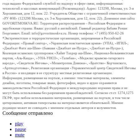
года выдано Федеральной службой по надзору в сфере связи, информационных
технологий и массовых коммуникаций (Роскомнадзор). Адрес: 123298, Москва, ул. 3-я
Хорошевская, дом 12, пом. 22. Учредитель Общество с ограниченной ответственностью
«РУ ФМ» (123298 Москва, ул. 3-я Хорошевская, дом 12, пом. 22). Доменное имя сайта
GOVORITMOSKVA.RU. Территория распространения – Российская Федерация и
зарубежные страны. Языки: русский и английский. Главный редактор Бабаян Роман
Георгиевич. Email: info@govoritmoskva.ru. Номер телефона: +7 (495) 950-62-26
*Экстремистские и террористические организации, запрещенные в Российской
Федерации: «Правый сектор», «Украинская повстанческая армия» (УПА), «ИГИЛ»,
«Джабхат Фатх аш-Шам» (бывшая «Джабхат ан-Нусра», «Джебхат ан-Нусра»),
Коалиция исламских группировок «Хайят Тахрир аш-Шам», Национал-Большевистская
партия, «Аль-Каида», «УНА-УНСО», «Талибан», «Меджлис крымско-татарского
народа», «Свидетели Иеговы», «Мизантропик Дивижн», «Братство» Корчинского,
«Артподготовка», Религиозная организация «Управленческий центр Свидетелей Иеговы
в России» и входящие в ее структуру местные религиозные организации.
Информация, размещенная на портале, а именно: текстовые материалы, элементы
дизайна, логотипы, товарные знаки, фотографии, видео и аудио охраняются
законодательством Российской Федерации и международными нормами права и не
могут быть использованы без разрешения правообладателей. Согласно ст.ст. 1274,1275
ГК РФ, при любом использовании материалов, размещенных на портале, в том числе
цитировании, активная гиперссылка на материал является обязательной. Мнение
редакции может не совпадать с мнением отдельных авторов и колумнистов.
Сообщение отправлено
play
pause
mute