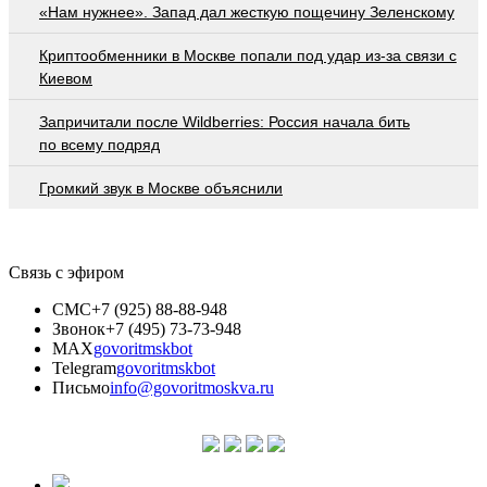
«Нам нужнее». Запад дал жесткую пощечину Зеленскому
Криптообменники в Москве попали под удар из-за связи с
Киевом
Запричитали после Wildberries: Россия начала бить
по всему подряд
Громкий звук в Москве объяснили
Связь с эфиром
СМС
+7 (925) 88-88-948
Звонок
+7 (495) 73-73-948
MAX
govoritmskbot
Telegram
govoritmskbot
Письмо
info@govoritmoskva.ru