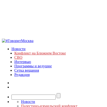
Новости
Конфликт на Ближнем Востоке
СВО
Интервью
Программы и ведущие
Сетка вещания
Редакция
Новости
Палестино-израильский конфликт