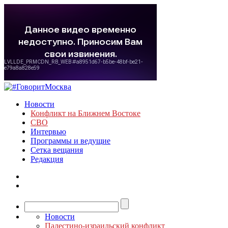
Новости
Конфликт на Ближнем Востоке
СВО
Интервью
Программы и ведущие
Сетка вещания
Редакция
Новости
Палестино-израильский конфликт