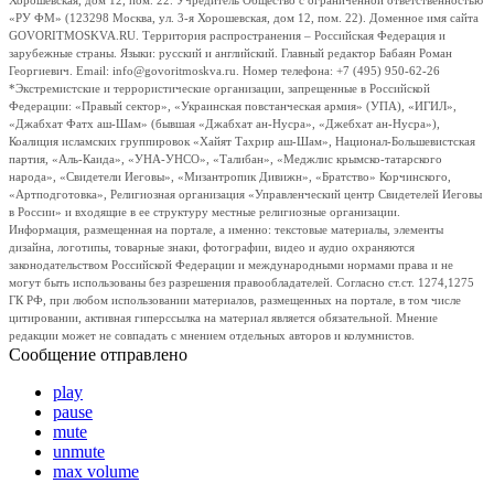
Хорошевская, дом 12, пом. 22. Учредитель Общество с ограниченной ответственностью
«РУ ФМ» (123298 Москва, ул. 3-я Хорошевская, дом 12, пом. 22). Доменное имя сайта
GOVORITMOSKVA.RU. Территория распространения – Российская Федерация и
зарубежные страны. Языки: русский и английский. Главный редактор Бабаян Роман
Георгиевич. Email: info@govoritmoskva.ru. Номер телефона: +7 (495) 950-62-26
*Экстремистские и террористические организации, запрещенные в Российской
Федерации: «Правый сектор», «Украинская повстанческая армия» (УПА), «ИГИЛ»,
«Джабхат Фатх аш-Шам» (бывшая «Джабхат ан-Нусра», «Джебхат ан-Нусра»),
Коалиция исламских группировок «Хайят Тахрир аш-Шам», Национал-Большевистская
партия, «Аль-Каида», «УНА-УНСО», «Талибан», «Меджлис крымско-татарского
народа», «Свидетели Иеговы», «Мизантропик Дивижн», «Братство» Корчинского,
«Артподготовка», Религиозная организация «Управленческий центр Свидетелей Иеговы
в России» и входящие в ее структуру местные религиозные организации.
Информация, размещенная на портале, а именно: текстовые материалы, элементы
дизайна, логотипы, товарные знаки, фотографии, видео и аудио охраняются
законодательством Российской Федерации и международными нормами права и не
могут быть использованы без разрешения правообладателей. Согласно ст.ст. 1274,1275
ГК РФ, при любом использовании материалов, размещенных на портале, в том числе
цитировании, активная гиперссылка на материал является обязательной. Мнение
редакции может не совпадать с мнением отдельных авторов и колумнистов.
Сообщение отправлено
play
pause
mute
unmute
max volume