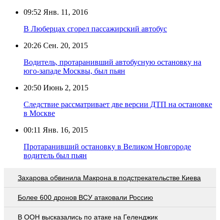
09:52
Янв. 11, 2016
В Люберцах сгорел пассажирский автобус
20:26
Сен. 20, 2015
Водитель, протаранивший автобусную остановку на
юго-западе Москвы, был пьян
20:50
Июнь 2, 2015
Следствие рассматривает две версии ДТП на остановке
в Москве
00:11
Янв. 16, 2015
Протаранивший остановку в Великом Новгороде
водитель был пьян
Захарова обвинила Макрона в подстрекательстве Киева
Более 600 дронов ВСУ атаковали Россию
В ООН высказались по атаке на Геленджик