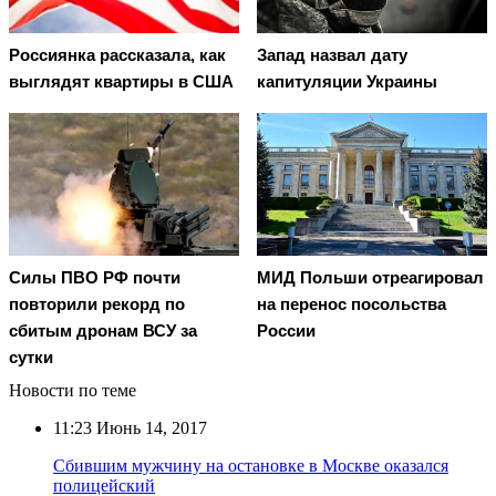
Россиянка рассказала, как
Запад назвал дату
выглядят квартиры в США
капитуляции Украины
Cилы ПВО РФ почти
МИД Польши отреагировал
повторили рекорд по
на перенос посольства
сбитым дронам ВСУ за
России
сутки
Новости по теме
11:23
Июнь 14, 2017
Сбившим мужчину на остановке в Москве оказался
полицейский