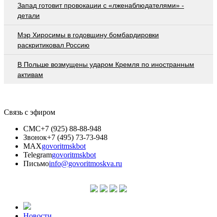
Запад готовит провокации с «лженаблюдателями» -
детали
Мэр Хиросимы в годовщину бомбардировки
раскритиковал Россию
В Польше возмущены ударом Кремля по иностранным
активам
Связь с эфиром
СМС
+7 (925) 88-88-948
Звонок
+7 (495) 73-73-948
MAX
govoritmskbot
Telegram
govoritmskbot
Письмо
info@govoritmoskva.ru
Новости