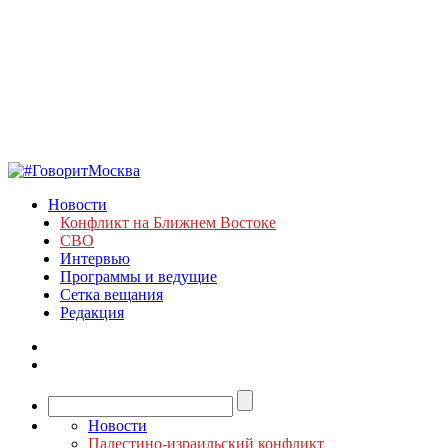
Новости
Конфликт на Ближнем Востоке
СВО
Интервью
Программы и ведущие
Сетка вещания
Редакция
Новости
Палестино-израильский конфликт