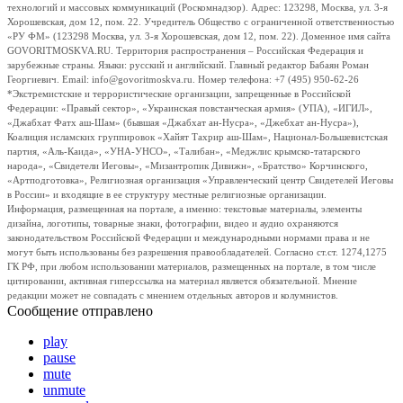
технологий и массовых коммуникаций (Роскомнадзор). Адрес: 123298, Москва, ул. 3-я
Хорошевская, дом 12, пом. 22. Учредитель Общество с ограниченной ответственностью
«РУ ФМ» (123298 Москва, ул. 3-я Хорошевская, дом 12, пом. 22). Доменное имя сайта
GOVORITMOSKVA.RU. Территория распространения – Российская Федерация и
зарубежные страны. Языки: русский и английский. Главный редактор Бабаян Роман
Георгиевич. Email: info@govoritmoskva.ru. Номер телефона: +7 (495) 950-62-26
*Экстремистские и террористические организации, запрещенные в Российской
Федерации: «Правый сектор», «Украинская повстанческая армия» (УПА), «ИГИЛ»,
«Джабхат Фатх аш-Шам» (бывшая «Джабхат ан-Нусра», «Джебхат ан-Нусра»),
Коалиция исламских группировок «Хайят Тахрир аш-Шам», Национал-Большевистская
партия, «Аль-Каида», «УНА-УНСО», «Талибан», «Меджлис крымско-татарского
народа», «Свидетели Иеговы», «Мизантропик Дивижн», «Братство» Корчинского,
«Артподготовка», Религиозная организация «Управленческий центр Свидетелей Иеговы
в России» и входящие в ее структуру местные религиозные организации.
Информация, размещенная на портале, а именно: текстовые материалы, элементы
дизайна, логотипы, товарные знаки, фотографии, видео и аудио охраняются
законодательством Российской Федерации и международными нормами права и не
могут быть использованы без разрешения правообладателей. Согласно ст.ст. 1274,1275
ГК РФ, при любом использовании материалов, размещенных на портале, в том числе
цитировании, активная гиперссылка на материал является обязательной. Мнение
редакции может не совпадать с мнением отдельных авторов и колумнистов.
Сообщение отправлено
play
pause
mute
unmute