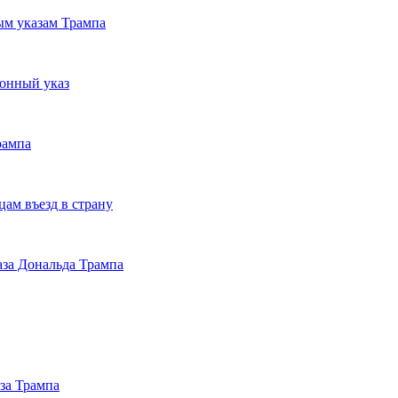
м указам Трампа
онный указ
рампа
ам въезд в страну
аза Дональда Трампа
аза Трампа