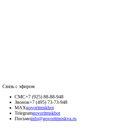
Связь с эфиром
СМС
+7 (925) 88-88-948
Звонок
+7 (495) 73-73-948
MAX
govoritmskbot
Telegram
govoritmskbot
Письмо
info@govoritmoskva.ru