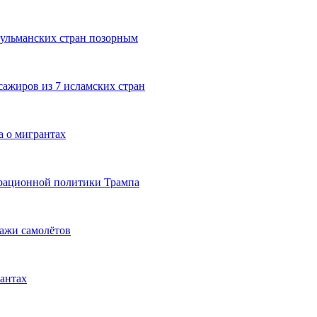
сульманских стран позорным
ажиров из 7 исламских стран
 о мигрантах
рационной политики Трампа
пажи самолётов
рантах