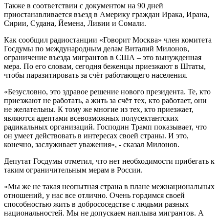
Также в соответствии с документом на 90 дней
приостанавливается въезд в Америку граждан Ирака, Ирана,
Сирии, Судана, Йемена, Ливии и Сомали.
Как сообщил радиостанции «Говорит Москва» член комитета
Госдумы по международным делам Виталий Милонов,
ограничение въезда мигрантов в США – это вынужденная
мера. По его словам, сегодня беженцы приезжают в Штаты,
чтобы паразитировать за счёт работающего населения.
«Безусловно, это здравое решение нового президента. Те, кто
приезжают не работать, а жить за счёт тех, кто работает, они
не желательны. К тому же многие из тех, кто приезжает,
являются адептами всевозможных полусектантских
радикальных организаций. Господин Трамп показывает, что
он умеет действовать в интересах своей страны. И это,
конечно, заслуживает уважения», - сказал Милонов.
Депутат Госдумы отметил, что нет необходимости прибегать к
таким ограничительным мерам в России.
«Мы же не такая неопытная страна в плане межнациональных
отношений, у нас все отлично. Очень гордимся своей
способностью жить в добрососедстве с людьми разных
национальностей. Мы не допускаем наплыва мигрантов. А