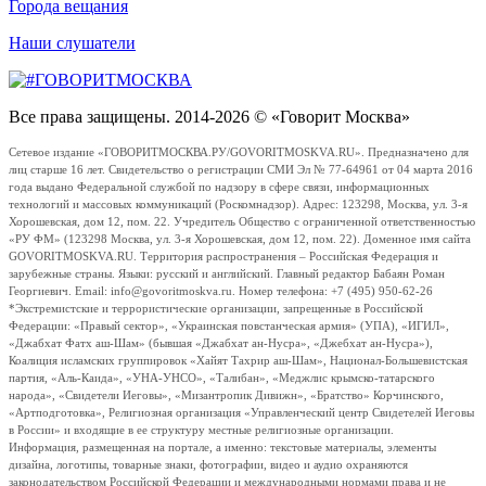
Города вещания
Наши слушатели
Все права защищены. 2014-2026 © «Говорит Москва»
Сетевое издание «ГОВОРИТМОСКВА.РУ/GOVORITMOSKVA.RU». Предназначено для
лиц старше 16 лет. Свидетельство о регистрации СМИ Эл № 77-64961 от 04 марта 2016
года выдано Федеральной службой по надзору в сфере связи, информационных
технологий и массовых коммуникаций (Роскомнадзор). Адрес: 123298, Москва, ул. 3-я
Хорошевская, дом 12, пом. 22. Учредитель Общество с ограниченной ответственностью
«РУ ФМ» (123298 Москва, ул. 3-я Хорошевская, дом 12, пом. 22). Доменное имя сайта
GOVORITMOSKVA.RU. Территория распространения – Российская Федерация и
зарубежные страны. Языки: русский и английский. Главный редактор Бабаян Роман
Георгиевич. Email: info@govoritmoskva.ru. Номер телефона: +7 (495) 950-62-26
*Экстремистские и террористические организации, запрещенные в Российской
Федерации: «Правый сектор», «Украинская повстанческая армия» (УПА), «ИГИЛ»,
«Джабхат Фатх аш-Шам» (бывшая «Джабхат ан-Нусра», «Джебхат ан-Нусра»),
Коалиция исламских группировок «Хайят Тахрир аш-Шам», Национал-Большевистская
партия, «Аль-Каида», «УНА-УНСО», «Талибан», «Меджлис крымско-татарского
народа», «Свидетели Иеговы», «Мизантропик Дивижн», «Братство» Корчинского,
«Артподготовка», Религиозная организация «Управленческий центр Свидетелей Иеговы
в России» и входящие в ее структуру местные религиозные организации.
Информация, размещенная на портале, а именно: текстовые материалы, элементы
дизайна, логотипы, товарные знаки, фотографии, видео и аудио охраняются
законодательством Российской Федерации и международными нормами права и не