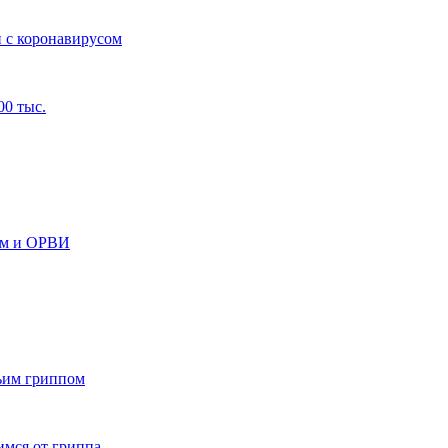
и с коронавирусом
00 тыс.
ом и ОРВИ
чьим гриппом
имся от гриппа