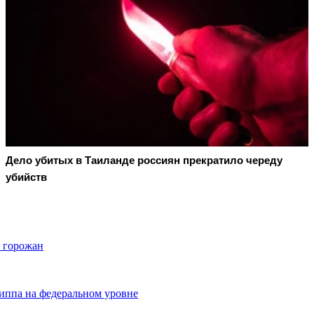
Дело убитых в Таиланде россиян прекратило череду
убийств
% горожан
риппа на федеральном уровне