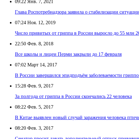
09:22
Янв. 7, 2021
Глава Роспотребнадзора заявила о стабилизации ситуаци
07:24
Ноя. 12, 2019
Число привитых от гриппа в России выросло до 55 млн 2
22:50
Фев. 8, 2018
Все школы и лицеи Перми закрыли до 17 февраля
07:02
Март 14, 2017
В России завершился эпидподъём заболеваемости грипп
15:28
Фев. 9, 2017
За полгода от гриппа в России скончались 22 человека
08:22
Фев. 5, 2017
В Китае выявлен новый случай заражения человека пти
08:20
Фев. 3, 2017
Сенатор просит давать дополнительный отпуск прививш