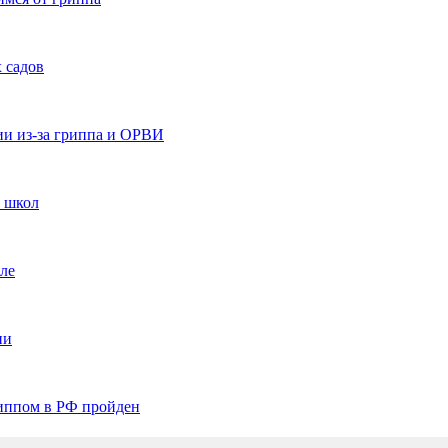
 садов
сии из-за гриппа и ОРВИ
ч школ
ле
ии
риппом в РФ пройден