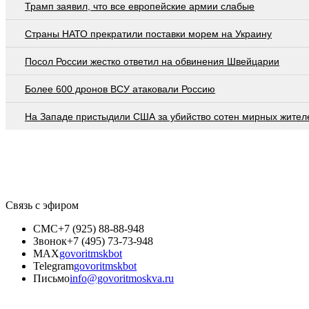
Трамп заявил, что все европейские армии слабые
Страны НАТО прекратили поставки морем на Украину
Посол России жестко ответил на обвинения Швейцарии
Более 600 дронов ВСУ атаковали Россию
На Западе пристыдили США за убийство сотен мирных жител
Связь с эфиром
СМС
+7 (925) 88-88-948
Звонок
+7 (495) 73-73-948
MAX
govoritmskbot
Telegram
govoritmskbot
Письмо
info@govoritmoskva.ru