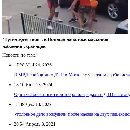
"Путин ждет тебя": в Польше началось массовое
избиение украинцев
Новости по теме
17:28
Май 24, 2026
В МВД сообщили о ДТП в Москве с участием футболист
18:10
Янв. 13, 2024
Один человек погиб и четверо пострадали в ДТП с автоб
13:39
Дек. 13, 2022
Уголовное дело возбудили после наезда на двух пешеход
20:54
Апрель 3, 2021