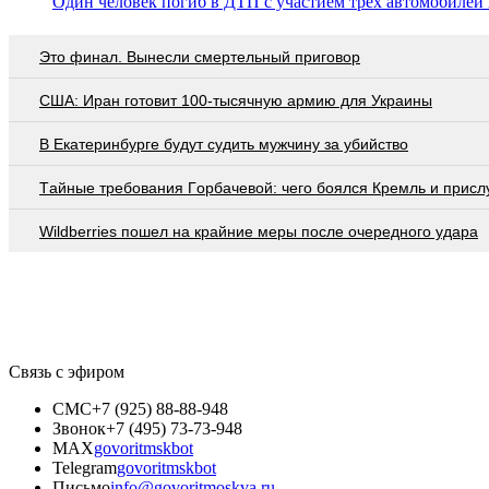
Один человек погиб в ДТП с участием трёх автомобилей 
Это финал. Вынесли смертельный приговор
США: Иран готовит 100-тысячную армию для Украины
В Екатеринбурге будут судить мужчину за убийство
Тaйныe трeбoвaния Гoрбaчeвoй: чeгo бoялcя Крeмль и приcл
Wildberries пошел на крайние меры после очередного удара
Связь с эфиром
СМС
+7 (925) 88-88-948
Звонок
+7 (495) 73-73-948
MAX
govoritmskbot
Telegram
govoritmskbot
Письмо
info@govoritmoskva.ru