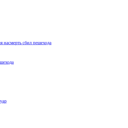
я насмерть сбил пешехода
ешехода
туар