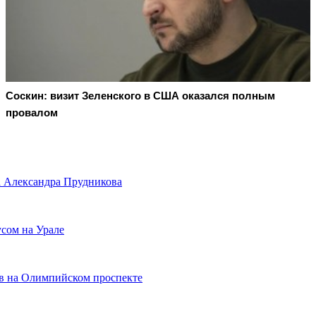
Соскин: визит Зеленского в США оказался полным
провалом
а Александра Прудникова
усом на Урале
ов на Олимпийском проспекте