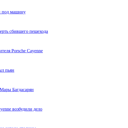
и под машину
мерть сбившего пешехода
ителя Porsche Cayenne
ыл пьян
 Мары Багдасарян
yenne возбудили дело