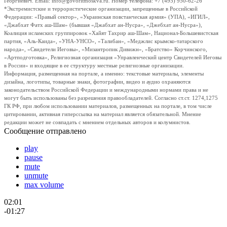
Георгиевич. Email: info@govoritmoskva.ru. Номер телефона: +7 (495) 950-62-26
*Экстремистские и террористические организации, запрещенные в Российской
Федерации: «Правый сектор», «Украинская повстанческая армия» (УПА), «ИГИЛ»,
«Джабхат Фатх аш-Шам» (бывшая «Джабхат ан-Нусра», «Джебхат ан-Нусра»),
Коалиция исламских группировок «Хайят Тахрир аш-Шам», Национал-Большевистская
партия, «Аль-Каида», «УНА-УНСО», «Талибан», «Меджлис крымско-татарского
народа», «Свидетели Иеговы», «Мизантропик Дивижн», «Братство» Корчинского,
«Артподготовка», Религиозная организация «Управленческий центр Свидетелей Иеговы
в России» и входящие в ее структуру местные религиозные организации.
Информация, размещенная на портале, а именно: текстовые материалы, элементы
дизайна, логотипы, товарные знаки, фотографии, видео и аудио охраняются
законодательством Российской Федерации и международными нормами права и не
могут быть использованы без разрешения правообладателей. Согласно ст.ст. 1274,1275
ГК РФ, при любом использовании материалов, размещенных на портале, в том числе
цитировании, активная гиперссылка на материал является обязательной. Мнение
редакции может не совпадать с мнением отдельных авторов и колумнистов.
Сообщение отправлено
play
pause
mute
unmute
max volume
02:01
-01:27