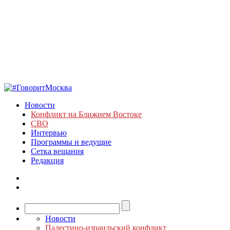
Новости
Конфликт на Ближнем Востоке
СВО
Интервью
Программы и ведущие
Сетка вещания
Редакция
Новости
Палестино-израильский конфликт