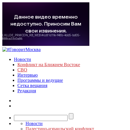
Новости
Конфликт на Ближнем Востоке
СВО
Интервью
Программы и ведущие
Сетка вещания
Редакция
Новости
Палестино-израильский конфликт