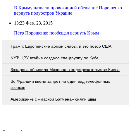
В Крыму назвали провокацией обещание Порошенко
вернуть полуостров Украине
13:23
Фев. 23, 2015
Пётр Порошенко пообещал вернуть Крым
Трамп: Европейские армии слабы, и это позор США
NYT: ЦРУ втайне создало спецгруппу по Кубе
Захарова обвинила Макрона в подстрекательстве Киева
Во Франции ввели запрет на один вид телефонных
звонков
Американке с «маской Бэтмена» сняли швы