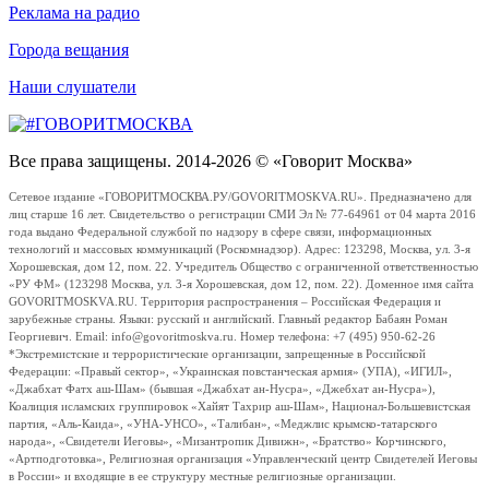
Реклама на радио
Города вещания
Наши слушатели
Все права защищены. 2014-2026 © «Говорит Москва»
Сетевое издание «ГОВОРИТМОСКВА.РУ/GOVORITMOSKVA.RU». Предназначено для
лиц старше 16 лет. Свидетельство о регистрации СМИ Эл № 77-64961 от 04 марта 2016
года выдано Федеральной службой по надзору в сфере связи, информационных
технологий и массовых коммуникаций (Роскомнадзор). Адрес: 123298, Москва, ул. 3-я
Хорошевская, дом 12, пом. 22. Учредитель Общество с ограниченной ответственностью
«РУ ФМ» (123298 Москва, ул. 3-я Хорошевская, дом 12, пом. 22). Доменное имя сайта
GOVORITMOSKVA.RU. Территория распространения – Российская Федерация и
зарубежные страны. Языки: русский и английский. Главный редактор Бабаян Роман
Георгиевич. Email: info@govoritmoskva.ru. Номер телефона: +7 (495) 950-62-26
*Экстремистские и террористические организации, запрещенные в Российской
Федерации: «Правый сектор», «Украинская повстанческая армия» (УПА), «ИГИЛ»,
«Джабхат Фатх аш-Шам» (бывшая «Джабхат ан-Нусра», «Джебхат ан-Нусра»),
Коалиция исламских группировок «Хайят Тахрир аш-Шам», Национал-Большевистская
партия, «Аль-Каида», «УНА-УНСО», «Талибан», «Меджлис крымско-татарского
народа», «Свидетели Иеговы», «Мизантропик Дивижн», «Братство» Корчинского,
«Артподготовка», Религиозная организация «Управленческий центр Свидетелей Иеговы
в России» и входящие в ее структуру местные религиозные организации.