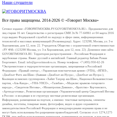
Наши слушатели
Все права защищены. 2014-2026 © «Говорит Москва»
Сетевое издание «ГОВОРИТМОСКВА.РУ/GOVORITMOSKVA.RU». Предназначено для
лиц старше 16 лет. Свидетельство о регистрации СМИ Эл № 77-64961 от 04 марта 2016
года выдано Федеральной службой по надзору в сфере связи, информационных
технологий и массовых коммуникаций (Роскомнадзор). Адрес: 123298, Москва, ул. 3-я
Хорошевская, дом 12, пом. 22. Учредитель Общество с ограниченной ответственностью
«РУ ФМ» (123298 Москва, ул. 3-я Хорошевская, дом 12, пом. 22). Доменное имя сайта
GOVORITMOSKVA.RU. Территория распространения – Российская Федерация и
зарубежные страны. Языки: русский и английский. Главный редактор Бабаян Роман
Георгиевич. Email: info@govoritmoskva.ru. Номер телефона: +7 (495) 950-62-26
*Экстремистские и террористические организации, запрещенные в Российской
Федерации: «Правый сектор», «Украинская повстанческая армия» (УПА), «ИГИЛ»,
«Джабхат Фатх аш-Шам» (бывшая «Джабхат ан-Нусра», «Джебхат ан-Нусра»),
Коалиция исламских группировок «Хайят Тахрир аш-Шам», Национал-Большевистская
партия, «Аль-Каида», «УНА-УНСО», «Талибан», «Меджлис крымско-татарского
народа», «Свидетели Иеговы», «Мизантропик Дивижн», «Братство» Корчинского,
«Артподготовка», Религиозная организация «Управленческий центр Свидетелей Иеговы
в России» и входящие в ее структуру местные религиозные организации.
Информация, размещенная на портале, а именно: текстовые материалы, элементы
дизайна, логотипы, товарные знаки, фотографии, видео и аудио охраняются
законодательством Российской Федерации и международными нормами права и не
могут быть использованы без разрешения правообладателей. Согласно ст.ст. 1274,1275
ГК РФ, при любом использовании материалов, размещенных на портале, в том числе