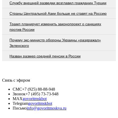
Службу внешней разведки возглавил гражданин Турции
Страны Центральной Азии больше не ставят на Россию
Трамп планирует изменить законопроект о санкциях
против России
Почему экс-министр обороны Украины «раздражал»
Зеленского
Назван размер средней пенсии в России
Связь с эфиром
СМС
+7 (925) 88-88-948
Звонок
+7 (495) 73-73-948
MAX
govoritmskbot
Telegram
govoritmskbot
Письмо
info@govoritmoskva.ru