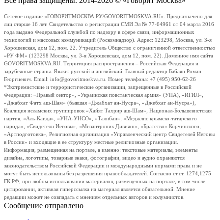
Все права защищены. 2014-2026 © «Говорит Москва»
Сетевое издание «ГОВОРИТМОСКВА.РУ/GOVORITMOSKVA.RU». Предназначено для
лиц старше 16 лет. Свидетельство о регистрации СМИ Эл № 77-64961 от 04 марта 2016
года выдано Федеральной службой по надзору в сфере связи, информационных
технологий и массовых коммуникаций (Роскомнадзор). Адрес: 123298, Москва, ул. 3-я
Хорошевская, дом 12, пом. 22. Учредитель Общество с ограниченной ответственностью
«РУ ФМ» (123298 Москва, ул. 3-я Хорошевская, дом 12, пом. 22). Доменное имя сайта
GOVORITMOSKVA.RU. Территория распространения – Российская Федерация и
зарубежные страны. Языки: русский и английский. Главный редактор Бабаян Роман
Георгиевич. Email: info@govoritmoskva.ru. Номер телефона: +7 (495) 950-62-26
*Экстремистские и террористические организации, запрещенные в Российской
Федерации: «Правый сектор», «Украинская повстанческая армия» (УПА), «ИГИЛ»,
«Джабхат Фатх аш-Шам» (бывшая «Джабхат ан-Нусра», «Джебхат ан-Нусра»),
Коалиция исламских группировок «Хайят Тахрир аш-Шам», Национал-Большевистская
партия, «Аль-Каида», «УНА-УНСО», «Талибан», «Меджлис крымско-татарского
народа», «Свидетели Иеговы», «Мизантропик Дивижн», «Братство» Корчинского,
«Артподготовка», Религиозная организация «Управленческий центр Свидетелей Иеговы
в России» и входящие в ее структуру местные религиозные организации.
Информация, размещенная на портале, а именно: текстовые материалы, элементы
дизайна, логотипы, товарные знаки, фотографии, видео и аудио охраняются
законодательством Российской Федерации и международными нормами права и не
могут быть использованы без разрешения правообладателей. Согласно ст.ст. 1274,1275
ГК РФ, при любом использовании материалов, размещенных на портале, в том числе
цитировании, активная гиперссылка на материал является обязательной. Мнение
редакции может не совпадать с мнением отдельных авторов и колумнистов.
Сообщение отправлено