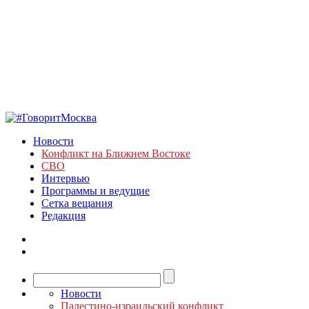
Новости
Конфликт на Ближнем Востоке
СВО
Интервью
Программы и ведущие
Сетка вещания
Редакция
Новости
Палестино-израильский конфликт