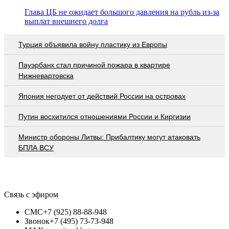
Глава ЦБ не ожидает большого давления на рубль из-за
выплат внешнего долга
Турция объявила войну пластику из Европы
Пауэрбанк стал причиной пожара в квартире
Нижневартовска
Япония негодует от действий России на островах
Путин восхитился отношениями России и Киргизии
Министр обороны Литвы: Прибалтику могут атаковать
БПЛА ВСУ
Связь с эфиром
СМС
+7 (925) 88-88-948
Звонок
+7 (495) 73-73-948