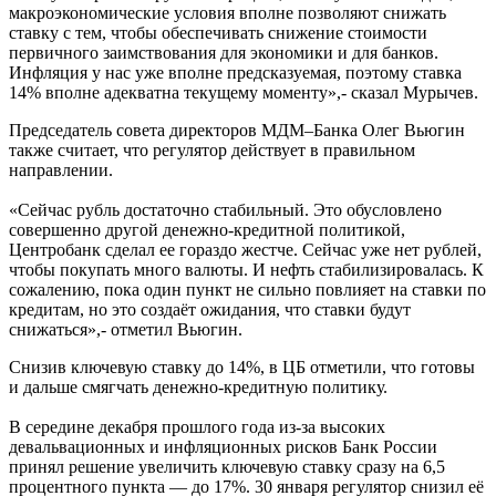
макроэкономические условия вполне позволяют снижать
ставку с тем, чтобы обеспечивать снижение стоимости
первичного заимствования для экономики и для банков.
Инфляция у нас уже вполне предсказуемая, поэтому ставка
14% вполне адекватна текущему моменту»,- сказал Мурычев.
Председатель совета директоров МДМ–Банка Олег Вьюгин
также считает, что регулятор действует в правильном
направлении.
«Сейчас рубль достаточно стабильный. Это обусловлено
совершенно другой денежно-кредитной политикой,
Центробанк сделал ее гораздо жестче. Сейчас уже нет рублей,
чтобы покупать много валюты. И нефть стабилизировалась. К
сожалению, пока один пункт не сильно повлияет на ставки по
кредитам, но это создаёт ожидания, что ставки будут
снижаться»,- отметил Вьюгин.
Снизив ключевую ставку до 14%, в ЦБ отметили, что готовы
и дальше смягчать денежно-кредитную политику.
В середине декабря прошлого года из-за высоких
девальвационных и инфляционных рисков Банк России
принял решение увеличить ключевую ставку сразу на 6,5
процентного пункта — до 17%. 30 января регулятор снизил её