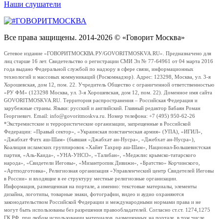
Наши слушатели
Все права защищены. 2014-2026 © «Говорит Москва»
Сетевое издание «ГОВОРИТМОСКВА.РУ/GOVORITMOSKVA.RU». Предназначено для
лиц старше 16 лет. Свидетельство о регистрации СМИ Эл № 77-64961 от 04 марта 2016
года выдано Федеральной службой по надзору в сфере связи, информационных
технологий и массовых коммуникаций (Роскомнадзор). Адрес: 123298, Москва, ул. 3-я
Хорошевская, дом 12, пом. 22. Учредитель Общество с ограниченной ответственностью
«РУ ФМ» (123298 Москва, ул. 3-я Хорошевская, дом 12, пом. 22). Доменное имя сайта
GOVORITMOSKVA.RU. Территория распространения – Российская Федерация и
зарубежные страны. Языки: русский и английский. Главный редактор Бабаян Роман
Георгиевич. Email: info@govoritmoskva.ru. Номер телефона: +7 (495) 950-62-26
*Экстремистские и террористические организации, запрещенные в Российской
Федерации: «Правый сектор», «Украинская повстанческая армия» (УПА), «ИГИЛ»,
«Джабхат Фатх аш-Шам» (бывшая «Джабхат ан-Нусра», «Джебхат ан-Нусра»),
Коалиция исламских группировок «Хайят Тахрир аш-Шам», Национал-Большевистская
партия, «Аль-Каида», «УНА-УНСО», «Талибан», «Меджлис крымско-татарского
народа», «Свидетели Иеговы», «Мизантропик Дивижн», «Братство» Корчинского,
«Артподготовка», Религиозная организация «Управленческий центр Свидетелей Иеговы
в России» и входящие в ее структуру местные религиозные организации.
Информация, размещенная на портале, а именно: текстовые материалы, элементы
дизайна, логотипы, товарные знаки, фотографии, видео и аудио охраняются
законодательством Российской Федерации и международными нормами права и не
могут быть использованы без разрешения правообладателей. Согласно ст.ст. 1274,1275
ГК РФ, при любом использовании материалов, размещенных на портале, в том числе