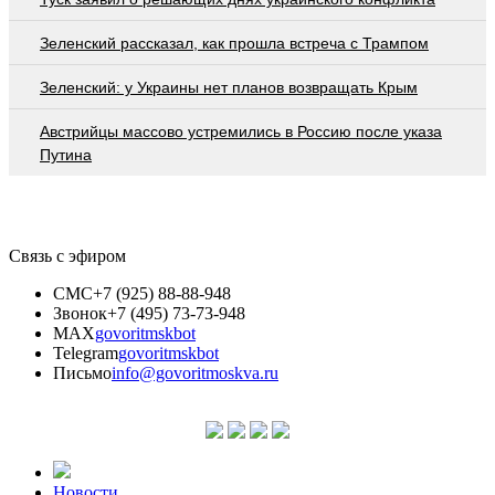
Зеленский рассказал, как прошла встреча с Трампом
Зеленский: у Украины нет планов возвращать Крым
Австрийцы массово устремились в Россию после указа
Путина
Связь с эфиром
СМС
+7 (925) 88-88-948
Звонок
+7 (495) 73-73-948
MAX
govoritmskbot
Telegram
govoritmskbot
Письмо
info@govoritmoskva.ru
Новости