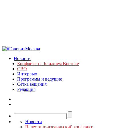
Новости
Конфликт на Ближнем Востоке
СВО
Интервью
Программы и ведущие
Сетка вещания
Редакция
Новости
Палестино-израильский конфликт