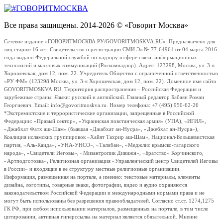
Все права защищены. 2014-2026 © «Говорит Москва»
Сетевое издание «ГОВОРИТМОСКВА.РУ/GOVORITMOSKVA.RU». Предназначено для
лиц старше 16 лет. Свидетельство о регистрации СМИ Эл № 77-64961 от 04 марта 2016
года выдано Федеральной службой по надзору в сфере связи, информационных
технологий и массовых коммуникаций (Роскомнадзор). Адрес: 123298, Москва, ул. 3-я
Хорошевская, дом 12, пом. 22. Учредитель Общество с ограниченной ответственностью
«РУ ФМ» (123298 Москва, ул. 3-я Хорошевская, дом 12, пом. 22). Доменное имя сайта
GOVORITMOSKVA.RU. Территория распространения – Российская Федерация и
зарубежные страны. Языки: русский и английский. Главный редактор Бабаян Роман
Георгиевич. Email: info@govoritmoskva.ru. Номер телефона: +7 (495) 950-62-26
*Экстремистские и террористические организации, запрещенные в Российской
Федерации: «Правый сектор», «Украинская повстанческая армия» (УПА), «ИГИЛ»,
«Джабхат Фатх аш-Шам» (бывшая «Джабхат ан-Нусра», «Джебхат ан-Нусра»),
Коалиция исламских группировок «Хайят Тахрир аш-Шам», Национал-Большевистская
партия, «Аль-Каида», «УНА-УНСО», «Талибан», «Меджлис крымско-татарского
народа», «Свидетели Иеговы», «Мизантропик Дивижн», «Братство» Корчинского,
«Артподготовка», Религиозная организация «Управленческий центр Свидетелей Иеговы
в России» и входящие в ее структуру местные религиозные организации.
Информация, размещенная на портале, а именно: текстовые материалы, элементы
дизайна, логотипы, товарные знаки, фотографии, видео и аудио охраняются
законодательством Российской Федерации и международными нормами права и не
могут быть использованы без разрешения правообладателей. Согласно ст.ст. 1274,1275
ГК РФ, при любом использовании материалов, размещенных на портале, в том числе
цитировании, активная гиперссылка на материал является обязательной. Мнение