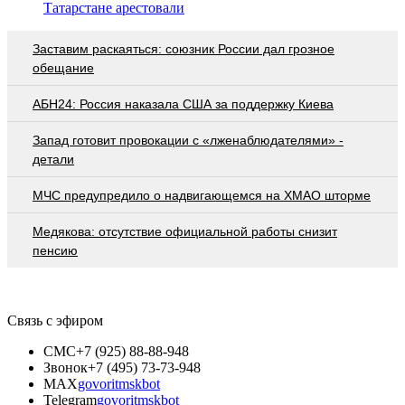
Татарстане арестовали
Заставим раскаяться: союзник России дал грозное
обещание
АБН24: Россия наказала США за поддержку Киева
Запад готовит провокации с «лженаблюдателями» -
детали
МЧС предупредило о надвигающемся на ХМАО шторме
Медякова: отсутствие официальной работы снизит
пенсию
Связь с эфиром
СМС
+7 (925) 88-88-948
Звонок
+7 (495) 73-73-948
MAX
govoritmskbot
Telegram
govoritmskbot