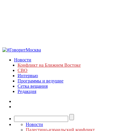
Новости
Конфликт на Ближнем Востоке
СВО
Интервью
Программы и ведущие
Сетка вещания
Редакция
Новости
Палестино-израильский конфликт