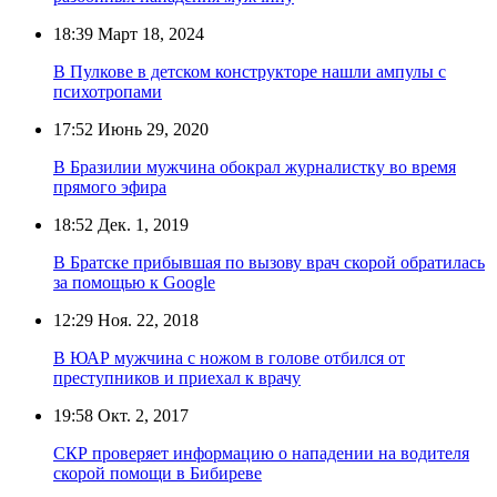
18:39
Март 18, 2024
В Пулкове в детском конструкторе нашли ампулы с
психотропами
17:52
Июнь 29, 2020
В Бразилии мужчина обокрал журналистку во время
прямого эфира
18:52
Дек. 1, 2019
В Братске прибывшая по вызову врач скорой обратилась
за помощью к Google
12:29
Ноя. 22, 2018
В ЮАР мужчина с ножом в голове отбился от
преступников и приехал к врачу
19:58
Окт. 2, 2017
СКР проверяет информацию о нападении на водителя
скорой помощи в Бибиреве