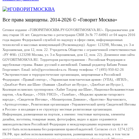
Все права защищены. 2014-2026 © «Говорит Москва»
Сетевое издание «ГОВОРИТМОСКВА.РУ/GOVORITMOSKVA.RU». Предназначено для
лиц старше 16 лет. Свидетельство о регистрации СМИ Эл № 77-64961 от 04 марта 2016
года выдано Федеральной службой по надзору в сфере связи, информационных
технологий и массовых коммуникаций (Роскомнадзор). Адрес: 123298, Москва, ул. 3-я
Хорошевская, дом 12, пом. 22. Учредитель Общество с ограниченной ответственностью
«РУ ФМ» (123298 Москва, ул. 3-я Хорошевская, дом 12, пом. 22). Доменное имя сайта
GOVORITMOSKVA.RU. Территория распространения – Российская Федерация и
зарубежные страны. Языки: русский и английский. Главный редактор Бабаян Роман
Георгиевич. Email: info@govoritmoskva.ru. Номер телефона: +7 (495) 950-62-26
*Экстремистские и террористические организации, запрещенные в Российской
Федерации: «Правый сектор», «Украинская повстанческая армия» (УПА), «ИГИЛ»,
«Джабхат Фатх аш-Шам» (бывшая «Джабхат ан-Нусра», «Джебхат ан-Нусра»),
Коалиция исламских группировок «Хайят Тахрир аш-Шам», Национал-Большевистская
партия, «Аль-Каида», «УНА-УНСО», «Талибан», «Меджлис крымско-татарского
народа», «Свидетели Иеговы», «Мизантропик Дивижн», «Братство» Корчинского,
«Артподготовка», Религиозная организация «Управленческий центр Свидетелей Иеговы
в России» и входящие в ее структуру местные религиозные организации.
Информация, размещенная на портале, а именно: текстовые материалы, элементы
дизайна, логотипы, товарные знаки, фотографии, видео и аудио охраняются
законодательством Российской Федерации и международными нормами права и не
могут быть использованы без разрешения правообладателей. Согласно ст.ст. 1274,1275
ГК РФ, при любом использовании материалов, размещенных на портале, в том числе