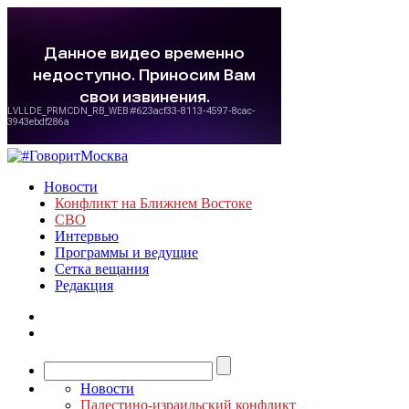
Новости
Конфликт на Ближнем Востоке
СВО
Интервью
Программы и ведущие
Сетка вещания
Редакция
Новости
Палестино-израильский конфликт