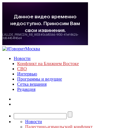
Новости
Конфликт на Ближнем Востоке
СВО
Интервью
Программы и ведущие
Сетка вещания
Редакция
Новости
Палестино-израильский конфликт