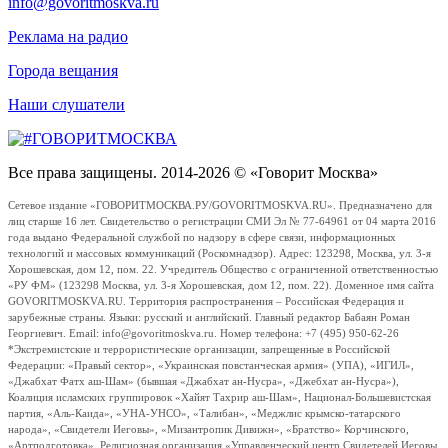
info@govoritmoskva.ru
Реклама на радио
Города вещания
Наши слушатели
Все права защищены. 2014-2026 © «Говорит Москва»
Сетевое издание «ГОВОРИТМОСКВА.РУ/GOVORITMOSKVA.RU». Предназначено для
лиц старше 16 лет. Свидетельство о регистрации СМИ Эл № 77-64961 от 04 марта 2016
года выдано Федеральной службой по надзору в сфере связи, информационных
технологий и массовых коммуникаций (Роскомнадзор). Адрес: 123298, Москва, ул. 3-я
Хорошевская, дом 12, пом. 22. Учредитель Общество с ограниченной ответственностью
«РУ ФМ» (123298 Москва, ул. 3-я Хорошевская, дом 12, пом. 22). Доменное имя сайта
GOVORITMOSKVA.RU. Территория распространения – Российская Федерация и
зарубежные страны. Языки: русский и английский. Главный редактор Бабаян Роман
Георгиевич. Email: info@govoritmoskva.ru. Номер телефона: +7 (495) 950-62-26
*Экстремистские и террористические организации, запрещенные в Российской
Федерации: «Правый сектор», «Украинская повстанческая армия» (УПА), «ИГИЛ»,
«Джабхат Фатх аш-Шам» (бывшая «Джабхат ан-Нусра», «Джебхат ан-Нусра»),
Коалиция исламских группировок «Хайят Тахрир аш-Шам», Национал-Большевистская
партия, «Аль-Каида», «УНА-УНСО», «Талибан», «Меджлис крымско-татарского
народа», «Свидетели Иеговы», «Мизантропик Дивижн», «Братство» Корчинского,
«Артподготовка», Религиозная организация «Управленческий центр Свидетелей Иеговы