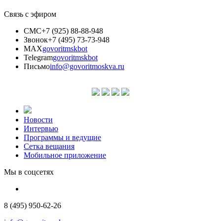
Связь с эфиром
СМС
+7 (925) 88-88-948
Звонок
+7 (495) 73-73-948
MAX
govoritmskbot
Telegram
govoritmskbot
Письмо
info@govoritmoskva.ru
Новости
Интервью
Программы и ведущие
Сетка вещания
Мобильное приложение
Мы в соцсетях
8 (495) 950-62-26