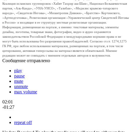
Коалиция исламских группировок «Хайят Тахрир аш-Шам», Национал-Большевистская
партия, «Аль-Каида», «УНА-УНСО», «Талибан», «Меджлис крымско-татарского
народа», «Свидетели Иеговы», «Мизантропик Дивижн», «Братство» Корчинского,
«Артподготовка», Религиозная организация «Управленческий центр Свидетелей Иеговы
в России» и входящие в ее структуру местные религиозные организации.
Информация, размещенная на портале, а именно: текстовые материалы, элементы
дизайна, логотипы, товарные знаки, фотографии, видео и аудио охраняются
законодательством Российской Федерации и международными нормами права и не
могут быть использованы без разрешения правообладателей. Согласно ст.ст. 1274,1275
ГК РФ, при любом использовании материалов, размещенных на портале, в том числе
цитировании, активная гиперссылка на материал является обязательной. Мнение
редакции может не совпадать с мнением отдельных авторов и колумнистов.
Сообщение отправлено
play
pause
mute
unmute
max volume
02:01
-01:27
repeat off