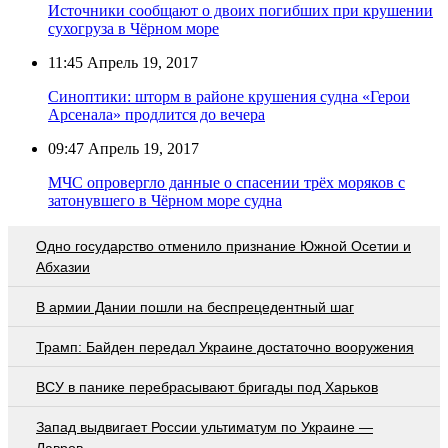
Источники сообщают о двоих погибших при крушении
сухогруза в Чёрном море
11:45
Апрель 19, 2017
Синоптики: шторм в районе крушения судна «Герои
Арсенала» продлится до вечера
09:47
Апрель 19, 2017
МЧС опровергло данные о спасении трёх моряков с
затонувшего в Чёрном море судна
Одно государство отменило признание Южной Осетии и
Абхазии
В армии Дании пошли на беспрецедентный шаг
Трамп: Байден передал Украине достаточно вооружения
ВСУ в панике перебрасывают бригады под Харьков
Запад выдвигает России ультиматум по Украине —
Лавров