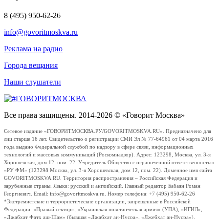
8 (495) 950-62-26
info@govoritmoskva.ru
Реклама на радио
Города вещания
Наши слушатели
Все права защищены. 2014-2026 © «Говорит Москва»
Сетевое издание «ГОВОРИТМОСКВА.РУ/GOVORITMOSKVA.RU». Предназначено для
лиц старше 16 лет. Свидетельство о регистрации СМИ Эл № 77-64961 от 04 марта 2016
года выдано Федеральной службой по надзору в сфере связи, информационных
технологий и массовых коммуникаций (Роскомнадзор). Адрес: 123298, Москва, ул. 3-я
Хорошевская, дом 12, пом. 22. Учредитель Общество с ограниченной ответственностью
«РУ ФМ» (123298 Москва, ул. 3-я Хорошевская, дом 12, пом. 22). Доменное имя сайта
GOVORITMOSKVA.RU. Территория распространения – Российская Федерация и
зарубежные страны. Языки: русский и английский. Главный редактор Бабаян Роман
Георгиевич. Email: info@govoritmoskva.ru. Номер телефона: +7 (495) 950-62-26
*Экстремистские и террористические организации, запрещенные в Российской
Федерации: «Правый сектор», «Украинская повстанческая армия» (УПА), «ИГИЛ»,
«Джабхат Фатх аш-Шам» (бывшая «Джабхат ан-Нусра», «Джебхат ан-Нусра»),