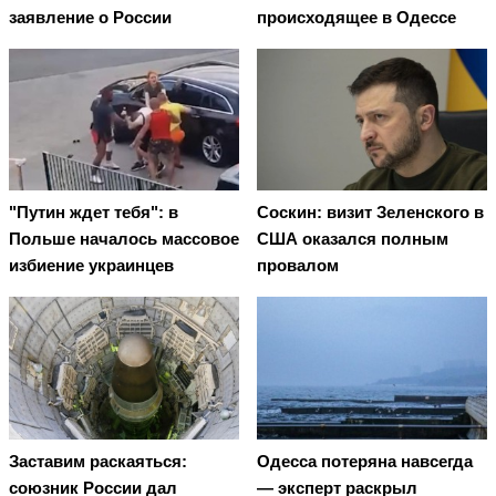
заявление о России
происходящее в Одессе
"Путин ждет тебя": в
Соскин: визит Зеленского в
Польше началось массовое
США оказался полным
избиение украинцев
провалом
Заставим раскаяться:
Oдecca пoтeрянa нaвceгдa
союзник России дал
— экcпeрт рacкрыл