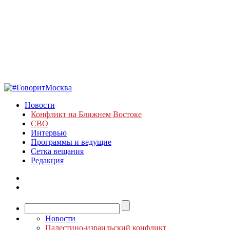
Новости
Конфликт на Ближнем Востоке
СВО
Интервью
Программы и ведущие
Сетка вещания
Редакция
Новости
Палестино-израильский конфликт