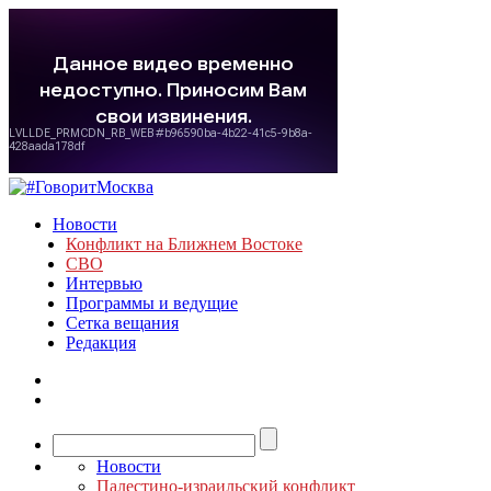
Новости
Конфликт на Ближнем Востоке
СВО
Интервью
Программы и ведущие
Сетка вещания
Редакция
Новости
Палестино-израильский конфликт