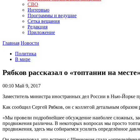
СВО
Интервью
Программы и ведущие
Сетка вещания
Редакция
Приложение
Главная
Новости
Политика
В мире
Рябков рассказал о «топтании на месте»
00:10
Май 9, 2017
Заместитель министра иностранных дел России в Нью-Йорке 
Как сообщил Сергей Рябков, он с коллегой детальным образо
«Мы провели подробнейшее обсуждение наиболее сложных, зас
продвижения различна. В некоторых вопросах мы просто топта
продвижения, здесь мы собираемся усилить определённое давл
Он резюмировал, что встреча с Шенноном стала «определённы