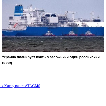
Украина планирует взять в заложники один российский
город
вок Киеву ракет ATACMS