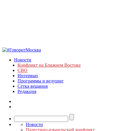
Новости
Конфликт на Ближнем Востоке
СВО
Интервью
Программы и ведущие
Сетка вещания
Редакция
Новости
Палестино-израильский конфликт