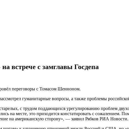
 на встрече с замглавы Госдепа
провёл переговоры с Томасом Шенноном.
м рассмотрел гуманитарные вопросы, а также проблемы российс
тарелых, с трудом поддающихся урегулированию проблем двухс
лись на месте, это приходится констатировать с сожалением. 
ение на американскую сторону», — заявил Рябков РИА Новости.
м шагом» к улучшению отношений между Россией и США, но «ни