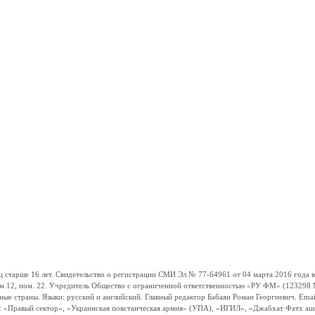
ше 16 лет. Свидетельство о регистрации СМИ Эл № 77-64961 от 04 марта 2016 года вы
ом 12, пом. 22. Учредитель Общество с ограниченной ответственностью «РУ ФМ» (123298 Мо
траны. Языки: русский и английский. Главный редактор Бабаян Роман Георгиевич. Email:
и: «Правый сектор», «Украинская повстанческая армия» (УПА), «ИГИЛ», «Джабхат Фатх а