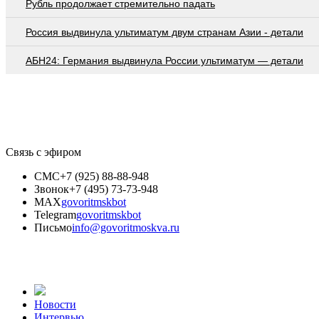
Рубль продолжает стремительно падать
Россия выдвинула ультиматум двум странам Азии - детали
АБН24: Германия выдвинула России ультиматум — детали
Связь с эфиром
СМС
+7 (925) 88-88-948
Звонок
+7 (495) 73-73-948
MAX
govoritmskbot
Telegram
govoritmskbot
Письмо
info@govoritmoskva.ru
Новости
Интервью