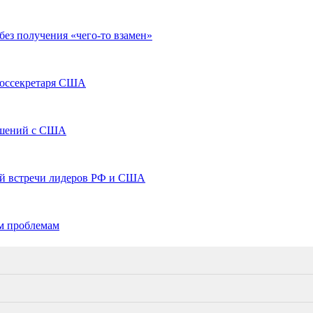
ез получения «чего-то взамен»
госсекретаря США
ошений с США
щей встречи лидеров РФ и США
ем проблемам