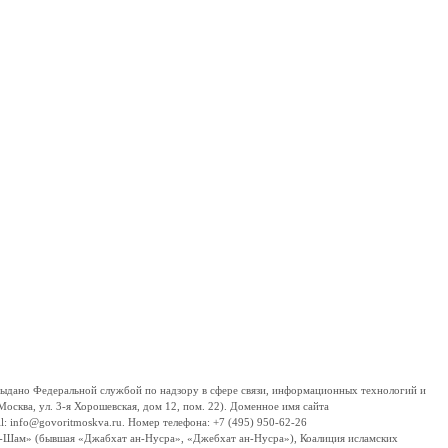
дано Федеральной службой по надзору в сфере связи, информационных технологий и
сква, ул. 3-я Хорошевская, дом 12, пом. 22). Доменное имя сайта
 info@govoritmoskva.ru. Номер телефона: +7 (495) 950-62-26
ш-Шам» (бывшая «Джабхат ан-Нусра», «Джебхат ан-Нусра»), Коалиция исламских