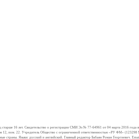
ше 16 лет. Свидетельство о регистрации СМИ Эл № 77-64961 от 04 марта 2016 года вы
ом 12, пом. 22. Учредитель Общество с ограниченной ответственностью «РУ ФМ» (123298 Мо
траны. Языки: русский и английский. Главный редактор Бабаян Роман Георгиевич. Email: