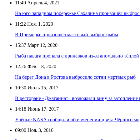
11:49
Апрель 4, 2021
На юго-западном побережье Сахалина произошёл выброс 
11:22
Ноя. 1, 2020
В Приморье произошёл массовый выброс рыбы
15:37
Март 12, 2020
Рыба навага пропала с прилавков из-за аномально тёплой
12:26
Фев. 18, 2020
На берег Дона в Ростова выбросило сотни мертвых рыб
10:30
Июль 15, 2017
В ресторане «Джаганнат» возложили вину за затопление
14:18
Июнь 17, 2017
Учёные NASA сообщили об изменении цвета Чёрного мо
09:00
Ноя. 3, 2016