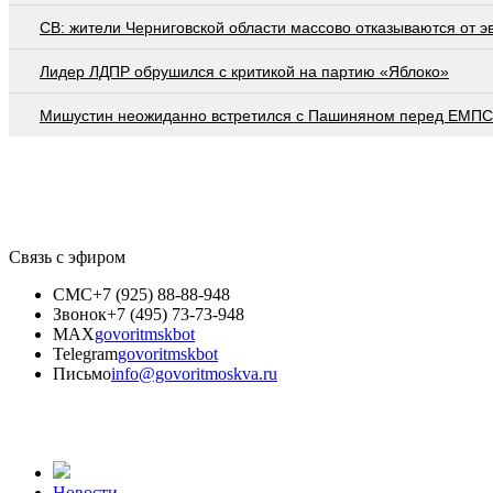
СВ: жители Черниговской области массово отказываются от э
Лидер ЛДПР обрушился с критикой на партию «Яблоко»
Мишустин неожиданно встретился с Пашиняном перед ЕМПС
Связь с эфиром
СМС
+7 (925) 88-88-948
Звонок
+7 (495) 73-73-948
MAX
govoritmskbot
Telegram
govoritmskbot
Письмо
info@govoritmoskva.ru
Новости