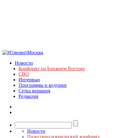
Новости
Конфликт на Ближнем Востоке
СВО
Интервью
Программы и ведущие
Сетка вещания
Редакция
Новости
Палестино-израильский конфликт