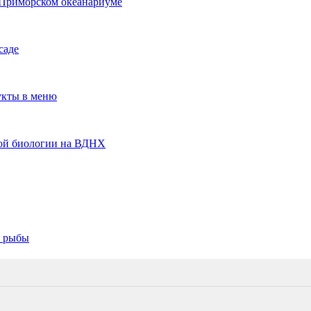
 Приморском океанариуме
саде
укты в меню
кой биологии на ВДНХ
н рыбы