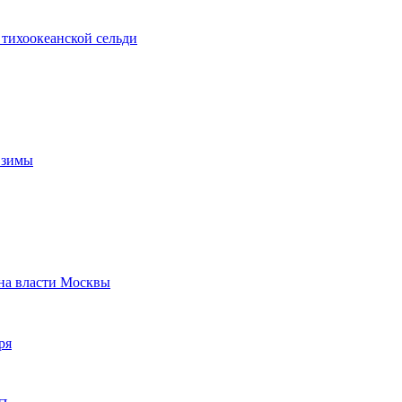
тихоокеанской сельди
 зимы
 на власти Москвы
ря