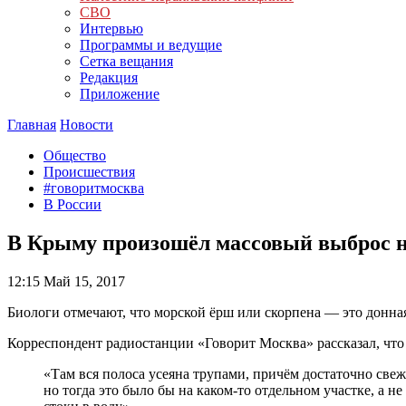
СВО
Интервью
Программы и ведущие
Сетка вещания
Редакция
Приложение
Главная
Новости
Общество
Происшествия
#говоритмосква
В России
В Крыму произошёл массовый выброс н
12:15
Май 15, 2017
Биологи отмечают, что морской ёрш или скорпена — это донная 
Корреспондент радиостанции «Говорит Москва» рассказал, что 
«Там вся полоса усеяна трупами, причём достаточно све
но тогда это было бы на каком-то отдельном участке, а 