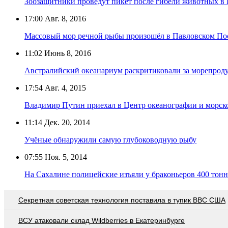
Зоозащитники проведут пикет после гибели животных в
17:00
Авг. 8, 2016
Массовый мор речной рыбы произошёл в Павловском По
11:02
Июнь 8, 2016
Австралийский океанариум раскритиковали за морепрод
17:54
Авг. 4, 2015
Владимир Путин приехал в Центр океанографии и морс
11:14
Дек. 20, 2014
Учёные обнаружили самую глубоководную рыбу
07:55
Ноя. 5, 2014
На Сахалине полицейские изъяли у браконьеров 400 тон
Секретная советская технология поставила в тупик ВВС США
ВСУ атаковали склад Wildberries в Екатеринбурге