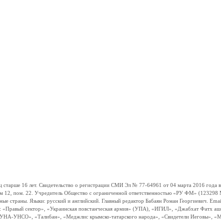
ше 16 лет. Свидетельство о регистрации СМИ Эл № 77-64961 от 04 марта 2016 года вы
ом 12, пом. 22. Учредитель Общество с ограниченной ответственностью «РУ ФМ» (123298 Мо
траны. Языки: русский и английский. Главный редактор Бабаян Роман Георгиевич. Email:
и: «Правый сектор», «Украинская повстанческая армия» (УПА), «ИГИЛ», «Джабхат Фатх а
«УНА-УНСО», «Талибан», «Меджлис крымско-татарского народа», «Свидетели Иеговы», «М