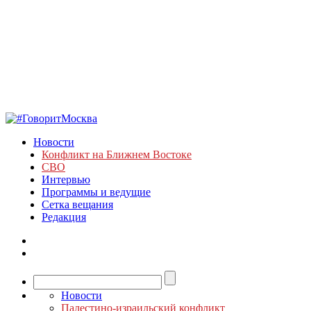
Новости
Конфликт на Ближнем Востоке
СВО
Интервью
Программы и ведущие
Сетка вещания
Редакция
Новости
Палестино-израильский конфликт