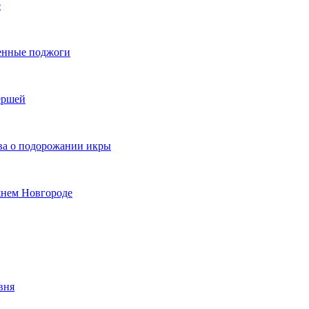
е
енные поджоги
ершей
ва о подорожании икры
жнем Новгороде
вня