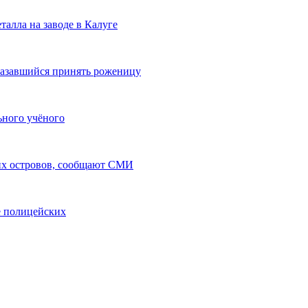
талла на заводе в Калуге
казавшийся принять роженицу
ьного учёного
ких островов, сообщают СМИ
е полицейских