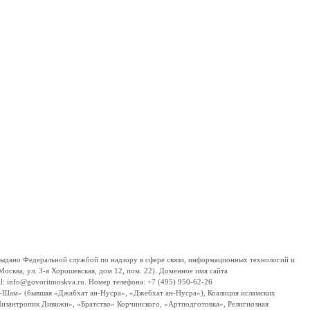
дано Федеральной службой по надзору в сфере связи, информационных технологий и
сква, ул. 3-я Хорошевская, дом 12, пом. 22). Доменное имя сайта
 info@govoritmoskva.ru. Номер телефона: +7 (495) 950-62-26
ш-Шам» (бывшая «Джабхат ан-Нусра», «Джебхат ан-Нусра»), Коалиция исламских
изантропик Дивижн», «Братство» Корчинского, «Артподготовка», Религиозная