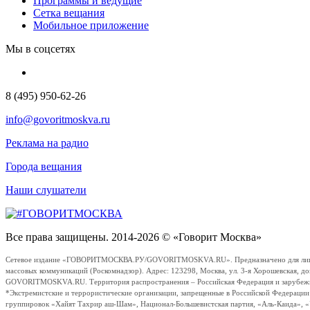
Программы и ведущие
Сетка вещания
Мобильное приложение
Мы в соцсетях
8 (495) 950-62-26
info@govoritmoskva.ru
Реклама на радио
Города вещания
Наши слушатели
Все права защищены. 2014-2026 © «Говорит Москва»
Сетевое издание «ГОВОРИТМОСКВА.РУ/GOVORITMOSKVA.RU». Предназначено для лиц стар
массовых коммуникаций (Роскомнадзор). Адрес: 123298, Москва, ул. 3-я Хорошевская, д
GOVORITMOSKVA.RU. Территория распространения – Российская Федерация и зарубежные с
*Экстремистские и террористические организации, запрещенные в Российской Федераци
группировок «Хайят Тахрир аш-Шам», Национал-Большевистская партия, «Аль-Каида», 