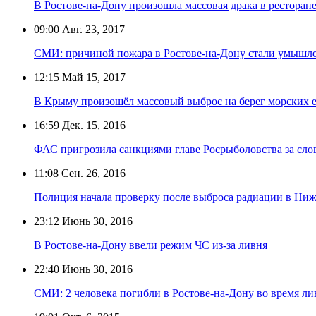
В Ростове-на-Дону произошла массовая драка в ресторан
09:00
Авг. 23, 2017
СМИ: причиной пожара в Ростове-на-Дону стали умышл
12:15
Май 15, 2017
В Крыму произошёл массовый выброс на берег морских 
16:59
Дек. 15, 2016
ФАС пригрозила санкциями главе Росрыболовства за сло
11:08
Сен. 26, 2016
Полиция начала проверку после выброса радиации в Ни
23:12
Июнь 30, 2016
В Ростове-на-Дону ввели режим ЧС из-за ливня
22:40
Июнь 30, 2016
СМИ: 2 человека погибли в Ростове-на-Дону во время ли