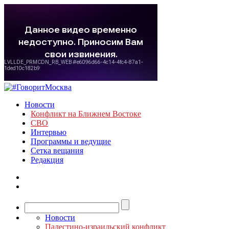
Новости
Конфликт на Ближнем Востоке
СВО
Интервью
Программы и ведущие
Сетка вещания
Редакция
Новости
Палестино-израильский конфликт