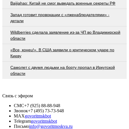
Baijiahao: Китай не смог выведать военные секреты РФ
Запад готовит провокации с «лженаблюдателями» -
детали
Wildberries cделала заявление из-за ЧП во Владимирской
области
«Все, конец!». В США заявили о критическом ударе по
Киеву
Самолет с двумя людьми на борту пропал в Иркутской
области
Связь с эфиром
СМС
+7 (925) 88-88-948
Звонок
+7 (495) 73-73-948
MAX
govoritmskbot
Telegram
govoritmskbot
Письмо
info@govoritmoskva.ru