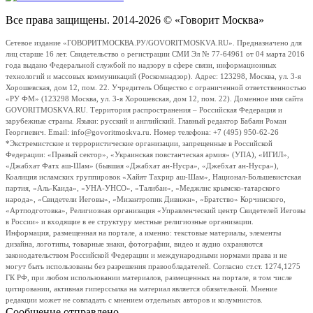
Все права защищены. 2014-2026 © «Говорит Москва»
Сетевое издание «ГОВОРИТМОСКВА.РУ/GOVORITMOSKVA.RU». Предназначено для
лиц старше 16 лет. Свидетельство о регистрации СМИ Эл № 77-64961 от 04 марта 2016
года выдано Федеральной службой по надзору в сфере связи, информационных
технологий и массовых коммуникаций (Роскомнадзор). Адрес: 123298, Москва, ул. 3-я
Хорошевская, дом 12, пом. 22. Учредитель Общество с ограниченной ответственностью
«РУ ФМ» (123298 Москва, ул. 3-я Хорошевская, дом 12, пом. 22). Доменное имя сайта
GOVORITMOSKVA.RU. Территория распространения – Российская Федерация и
зарубежные страны. Языки: русский и английский. Главный редактор Бабаян Роман
Георгиевич. Email: info@govoritmoskva.ru. Номер телефона: +7 (495) 950-62-26
*Экстремистские и террористические организации, запрещенные в Российской
Федерации: «Правый сектор», «Украинская повстанческая армия» (УПА), «ИГИЛ»,
«Джабхат Фатх аш-Шам» (бывшая «Джабхат ан-Нусра», «Джебхат ан-Нусра»),
Коалиция исламских группировок «Хайят Тахрир аш-Шам», Национал-Большевистская
партия, «Аль-Каида», «УНА-УНСО», «Талибан», «Меджлис крымско-татарского
народа», «Свидетели Иеговы», «Мизантропик Дивижн», «Братство» Корчинского,
«Артподготовка», Религиозная организация «Управленческий центр Свидетелей Иеговы
в России» и входящие в ее структуру местные религиозные организации.
Информация, размещенная на портале, а именно: текстовые материалы, элементы
дизайна, логотипы, товарные знаки, фотографии, видео и аудио охраняются
законодательством Российской Федерации и международными нормами права и не
могут быть использованы без разрешения правообладателей. Согласно ст.ст. 1274,1275
ГК РФ, при любом использовании материалов, размещенных на портале, в том числе
цитировании, активная гиперссылка на материал является обязательной. Мнение
редакции может не совпадать с мнением отдельных авторов и колумнистов.
Сообщение отправлено