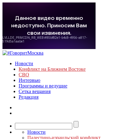
Новости
Конфликт на Ближнем Востоке
СВО
Интервью
Программы и ведущие
Сетка вещания
Редакция
Новости
Палестино-израильский конфликт