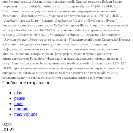
зарубежные страны. Языки: русский и английский. Главный редактор Бабаян Роман
Георгиевич. Email: info@govoritmoskva.ru. Номер телефона: +7 (495) 950-62-26
*Экстремистские и террористические организации, запрещенные в Российской
Федерации: «Правый сектор», «Украинская повстанческая армия» (УПА), «ИГИЛ»,
«Джабхат Фатх аш-Шам» (бывшая «Джабхат ан-Нусра», «Джебхат ан-Нусра»),
Коалиция исламских группировок «Хайят Тахрир аш-Шам», Национал-Большевистская
партия, «Аль-Каида», «УНА-УНСО», «Талибан», «Меджлис крымско-татарского
народа», «Свидетели Иеговы», «Мизантропик Дивижн», «Братство» Корчинского,
«Артподготовка», Религиозная организация «Управленческий центр Свидетелей Иеговы
в России» и входящие в ее структуру местные религиозные организации.
Информация, размещенная на портале, а именно: текстовые материалы, элементы
дизайна, логотипы, товарные знаки, фотографии, видео и аудио охраняются
законодательством Российской Федерации и международными нормами права и не
могут быть использованы без разрешения правообладателей. Согласно ст.ст. 1274,1275
ГК РФ, при любом использовании материалов, размещенных на портале, в том числе
цитировании, активная гиперссылка на материал является обязательной. Мнение
редакции может не совпадать с мнением отдельных авторов и колумнистов.
Сообщение отправлено
play
pause
mute
unmute
max volume
02:01
-01:27