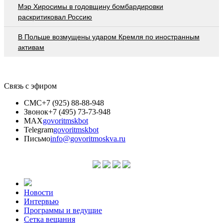
Мэр Хиросимы в годовщину бомбардировки
раскритиковал Россию
В Польше возмущены ударом Кремля по иностранным
активам
Связь с эфиром
СМС
+7 (925) 88-88-948
Звонок
+7 (495) 73-73-948
MAX
govoritmskbot
Telegram
govoritmskbot
Письмо
info@govoritmoskva.ru
Новости
Интервью
Программы и ведущие
Сетка вещания