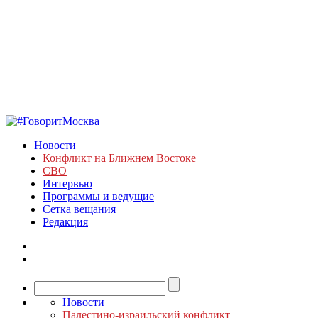
Новости
Конфликт на Ближнем Востоке
СВО
Интервью
Программы и ведущие
Сетка вещания
Редакция
Новости
Палестино-израильский конфликт