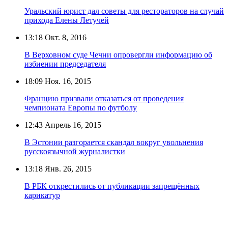
Уральский юрист дал советы для рестораторов на случай
прихода Елены Летучей
13:18
Окт. 8, 2016
В Верховном суде Чечни опровергли информацию об
избиении председателя
18:09
Ноя. 16, 2015
Францию призвали отказаться от проведения
чемпионата Европы по футболу
12:43
Апрель 16, 2015
В Эстонии разгорается скандал вокруг увольнения
русскоязычной журналистки
13:18
Янв. 26, 2015
В РБК открестились от публикации запрещённых
карикатур