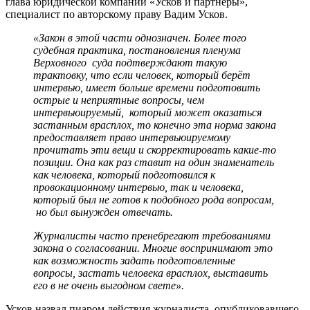
глава юридической компании «Усков и партнёры»,
специалист по авторскому праву Вадим Усков.
«Закон в этой части однозначен. Более того
судебная практика, постановления пленума
Верховного суда подтверждают такую
трактовку, что если человек, который берёт
интервью, имеет больше времени подготовить
острые и неприятные вопросы, чем
интервьюируемый, который может оказаться
застанным врасплох, то конечно эта норма закона
предоставляет право интервьюируемому
прочитать эти вещи и скорректировать какие-то
позиции. Она как раз ставит на один знаменатель
как человека, который подготовился к
провокационному интервью, так и человека,
который был не готов к подобного рода вопросам,
но был вынужден отвечать.
Журналисты часто пренебрегают требованиями
закона о согласовании. Многие воспринимают это
как возможность задать подготовленные
вопросы, застать человека врасплох, выставить
его в не очень выгодном свете».
Усков назвал пиаром действия журналиста, опубликовавшего