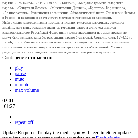
партия, «Аль-Каида», «УНА-УНСО», «Талибан», «Меджлис крымско-татарского
народа», «Свидетели Иеговы», «Мизантропик Дивижн», «Братство» Корчинского,
«Артподготовка», Религиозная организация «Управленческий центр Свидетелей Иеговы
в России» и входящие в ее структуру местные религиозные организации.
Информация, размещенная на портале, а именно: текстовые материалы, элементы
дизайна, логотипы, товарные знаки, фотографии, видео и аудио охраняются
законодательством Российской Федерации и международными нормами права и не
могут быть использованы без разрешения правообладателей. Согласно ст.ст. 1274,1275
ГК РФ, при любом использовании материалов, размещенных на портале, в том числе
цитировании, активная гиперссылка на материал является обязательной. Мнение
редакции может не совпадать с мнением отдельных авторов и колумнистов.
Сообщение отправлено
play
pause
mute
unmute
max volume
02:01
-01:27
repeat off
Update Required
To play the media you will need to either update