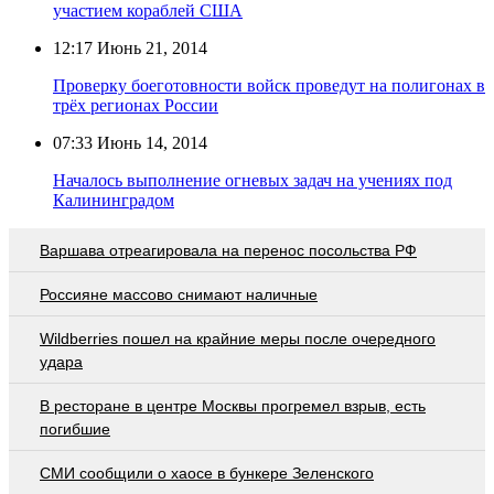
участием кораблей США
12:17
Июнь 21, 2014
Проверку боеготовности войск проведут на полигонах в
трёх регионах России
07:33
Июнь 14, 2014
Началось выполнение огневых задач на учениях под
Калининградом
Варшава отреагировала на перенос посольства РФ
Россияне массово снимают наличные
Wildberries пошел на крайние меры после очередного
удара
В ресторане в центре Москвы прогремел взрыв, есть
погибшие
СМИ сообщили о хаосе в бункере Зеленского