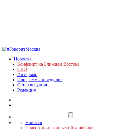
Новости
Конфликт на Ближнем Востоке
СВО
Интервью
Программы и ведущие
Сетка вещания
Редакция
Новости
Палестино-израильский конфликт