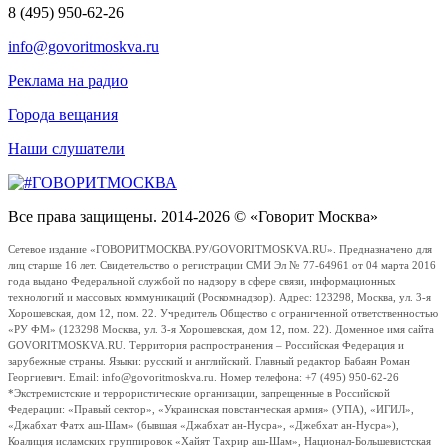
8 (495) 950-62-26
info@govoritmoskva.ru
Реклама на радио
Города вещания
Наши слушатели
Все права защищены. 2014-2026 © «Говорит Москва»
Сетевое издание «ГОВОРИТМОСКВА.РУ/GOVORITMOSKVA.RU». Предназначено для
лиц старше 16 лет. Свидетельство о регистрации СМИ Эл № 77-64961 от 04 марта 2016
года выдано Федеральной службой по надзору в сфере связи, информационных
технологий и массовых коммуникаций (Роскомнадзор). Адрес: 123298, Москва, ул. 3-я
Хорошевская, дом 12, пом. 22. Учредитель Общество с ограниченной ответственностью
«РУ ФМ» (123298 Москва, ул. 3-я Хорошевская, дом 12, пом. 22). Доменное имя сайта
GOVORITMOSKVA.RU. Территория распространения – Российская Федерация и
зарубежные страны. Языки: русский и английский. Главный редактор Бабаян Роман
Георгиевич. Email: info@govoritmoskva.ru. Номер телефона: +7 (495) 950-62-26
*Экстремистские и террористические организации, запрещенные в Российской
Федерации: «Правый сектор», «Украинская повстанческая армия» (УПА), «ИГИЛ»,
«Джабхат Фатх аш-Шам» (бывшая «Джабхат ан-Нусра», «Джебхат ан-Нусра»),
Коалиция исламских группировок «Хайят Тахрир аш-Шам», Национал-Большевистская