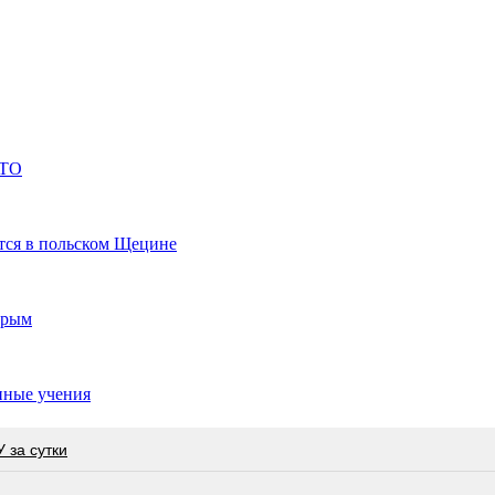
АТО
ся в польском Щецине
Крым
нные учения
 за сутки