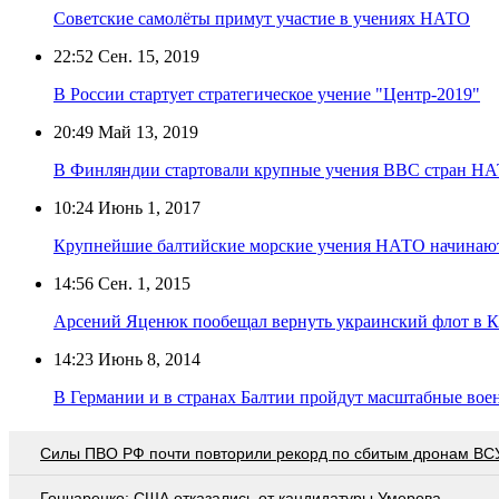
Советские самолёты примут участие в учениях НАТО
22:52
Сен. 15, 2019
В России стартует стратегическое учение "Центр-2019"
20:49
Май 13, 2019
В Финляндии стартовали крупные учения ВВС стран Н
10:24
Июнь 1, 2017
Крупнейшие балтийские морские учения НАТО начинают
14:56
Сен. 1, 2015
Арсений Яценюк пообещал вернуть украинский флот в 
14:23
Июнь 8, 2014
В Германии и в странах Балтии пройдут масштабные вое
Cилы ПВО РФ почти повторили рекорд по сбитым дронам ВСУ
Гончаренко: США отказались от кандидатуры Умерова