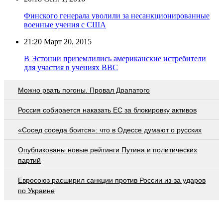
Финского генерала уволили за несанкционированные
военные учения с США
21:20
Март 20, 2015
В Эстонии приземлились американские истребители
для участия в учениях ВВС
Можно рвать погоны. Провал Драпатого
Россия собирается наказать EC за блокировку активов
«Сосед соседа боится»: что в Одессе думают о русских
Опубликованы новые рейтинги Путина и политических
партий
Евросоюз расширил санкции против России из-за ударов
по Украине