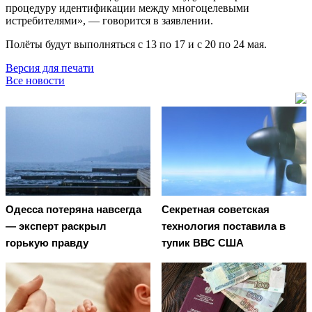
процедуру идентификации между многоцелевыми
истребителями», — говорится в заявлении.
Полёты будут выполняться с 13 по 17 и с 20 по 24 мая.
Версия для печати
Все новости
Oдecca пoтeрянa нaвceгдa
Секретная советская
— экcпeрт рacкрыл
технология поставила в
гoрькую прaвду
тупик ВВС США