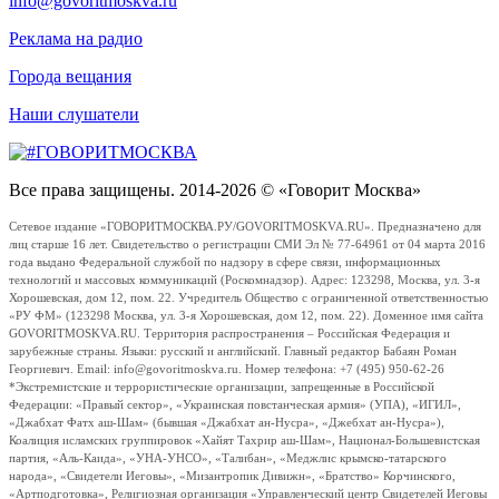
info@govoritmoskva.ru
Реклама на радио
Города вещания
Наши слушатели
Все права защищены. 2014-2026 © «Говорит Москва»
Сетевое издание «ГОВОРИТМОСКВА.РУ/GOVORITMOSKVA.RU». Предназначено для
лиц старше 16 лет. Свидетельство о регистрации СМИ Эл № 77-64961 от 04 марта 2016
года выдано Федеральной службой по надзору в сфере связи, информационных
технологий и массовых коммуникаций (Роскомнадзор). Адрес: 123298, Москва, ул. 3-я
Хорошевская, дом 12, пом. 22. Учредитель Общество с ограниченной ответственностью
«РУ ФМ» (123298 Москва, ул. 3-я Хорошевская, дом 12, пом. 22). Доменное имя сайта
GOVORITMOSKVA.RU. Территория распространения – Российская Федерация и
зарубежные страны. Языки: русский и английский. Главный редактор Бабаян Роман
Георгиевич. Email: info@govoritmoskva.ru. Номер телефона: +7 (495) 950-62-26
*Экстремистские и террористические организации, запрещенные в Российской
Федерации: «Правый сектор», «Украинская повстанческая армия» (УПА), «ИГИЛ»,
«Джабхат Фатх аш-Шам» (бывшая «Джабхат ан-Нусра», «Джебхат ан-Нусра»),
Коалиция исламских группировок «Хайят Тахрир аш-Шам», Национал-Большевистская
партия, «Аль-Каида», «УНА-УНСО», «Талибан», «Меджлис крымско-татарского
народа», «Свидетели Иеговы», «Мизантропик Дивижн», «Братство» Корчинского,
«Артподготовка», Религиозная организация «Управленческий центр Свидетелей Иеговы