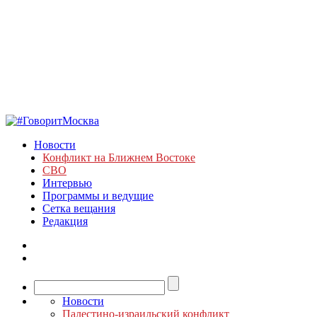
Новости
Конфликт на Ближнем Востоке
СВО
Интервью
Программы и ведущие
Сетка вещания
Редакция
Новости
Палестино-израильский конфликт