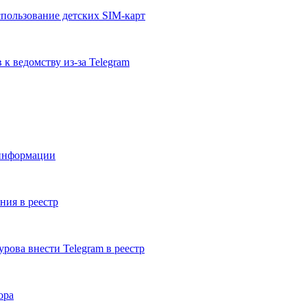
спользование детских SIM-карт
к ведомству из-за Telegram
 информации
ния в реестр
рова внести Telegram в реестр
ора