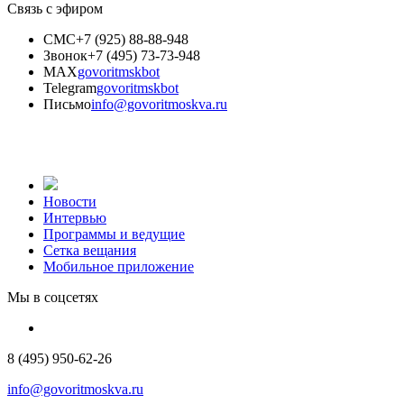
Связь с эфиром
СМС
+7 (925) 88-88-948
Звонок
+7 (495) 73-73-948
MAX
govoritmskbot
Telegram
govoritmskbot
Письмо
info@govoritmoskva.ru
Новости
Интервью
Программы и ведущие
Сетка вещания
Мобильное приложение
Мы в соцсетях
8 (495) 950-62-26
info@govoritmoskva.ru