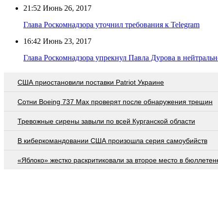
21:52
Июнь 26, 2017
Глава Роскомнадзора уточнил требования к Telegram
16:42
Июнь 23, 2017
Глава Роскомнадзора упрекнул Павла Дурова в нейтраль
США приостановили поставки Patriot Украине
Сотни Boeing 737 Max проверят после обнаружения трещин
Тревожные сирены завыли по всей Курганской области
В киберкомандовании США произошла серия самоубийств
«Яблоко» жестко раскритиковали за второе место в бюллетен