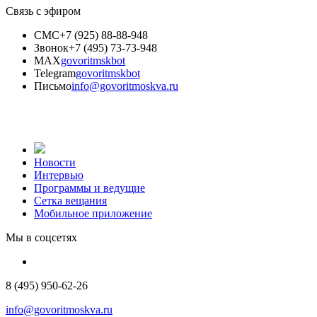
Связь с эфиром
СМС
+7 (925) 88-88-948
Звонок
+7 (495) 73-73-948
MAX
govoritmskbot
Telegram
govoritmskbot
Письмо
info@govoritmoskva.ru
Новости
Интервью
Программы и ведущие
Сетка вещания
Мобильное приложение
Мы в соцсетях
8 (495) 950-62-26
info@govoritmoskva.ru