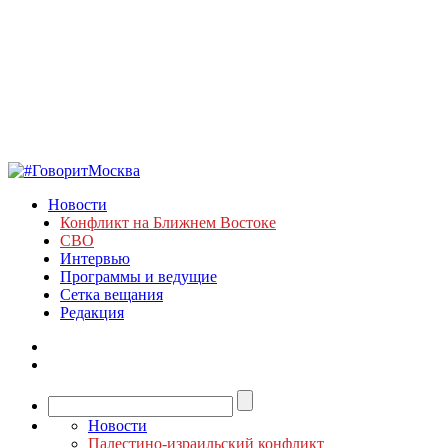
Новости
Конфликт на Ближнем Востоке
СВО
Интервью
Программы и ведущие
Сетка вещания
Редакция
Новости
Палестино-израильский конфликт