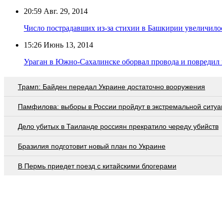
20:59
Авг. 29, 2014
Число пострадавших из-за стихии в Башкирии увеличилос
15:26
Июнь 13, 2014
Ураган в Южно-Сахалинске оборвал провода и повредил
Трамп: Байден передал Украине достаточно вооружения
Памфилова: выборы в России пройдут в экстремальной ситуа
Дело убитых в Таиланде россиян прекратило череду убийств
Бразилия подготовит новый план по Украине
В Пермь приедет поезд с китайскими блогерами