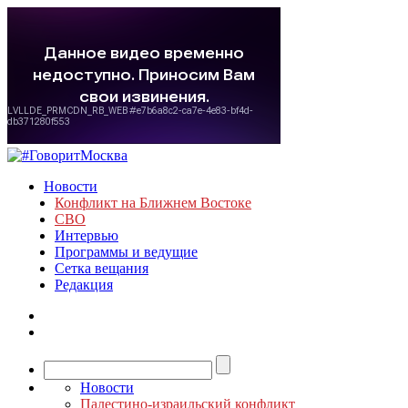
Новости
Конфликт на Ближнем Востоке
СВО
Интервью
Программы и ведущие
Сетка вещания
Редакция
Новости
Палестино-израильский конфликт