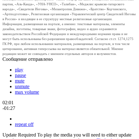
партия, «Аль-Каида», «УНА-УНСО», «Талибан», «Меджлис крымско-татарского
народа», «Свидетели Иеговы», «Мизантропик Дивижн», «Братство» Корчинского,
«Артподготовка», Религиозная организация «Управленческий центр Свидетелей Иеговы
в России» и входящие в ее структуру местные религиозные организации.
Информация, размещенная на портале, а именно: текстовые материалы, элементы
дизайна, логотипы, товарные знаки, фотографии, видео и аудио охраняются
законодательством Российской Федерации и международными нормами права и не
могут быть использованы без разрешения правообладателей. Согласно ст.ст. 1274,1275
ГК РФ, при любом использовании материалов, размещенных на портале, в том числе
цитировании, активная гиперссылка на материал является обязательной. Мнение
редакции может не совпадать с мнением отдельных авторов и колумнистов.
Сообщение отправлено
play
pause
mute
unmute
max volume
02:01
-01:27
repeat off
Update Required
To play the media you will need to either update