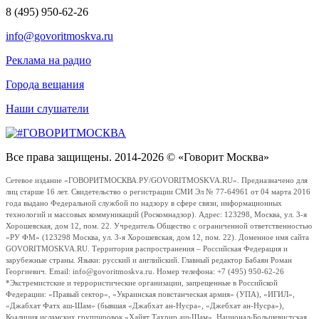
8 (495) 950-62-26
info@govoritmoskva.ru
Реклама на радио
Города вещания
Наши слушатели
Все права защищены. 2014-2026 © «Говорит Москва»
Сетевое издание «ГОВОРИТМОСКВА.РУ/GOVORITMOSKVA.RU». Предназначено для
лиц старше 16 лет. Свидетельство о регистрации СМИ Эл № 77-64961 от 04 марта 2016
года выдано Федеральной службой по надзору в сфере связи, информационных
технологий и массовых коммуникаций (Роскомнадзор). Адрес: 123298, Москва, ул. 3-я
Хорошевская, дом 12, пом. 22. Учредитель Общество с ограниченной ответственностью
«РУ ФМ» (123298 Москва, ул. 3-я Хорошевская, дом 12, пом. 22). Доменное имя сайта
GOVORITMOSKVA.RU. Территория распространения – Российская Федерация и
зарубежные страны. Языки: русский и английский. Главный редактор Бабаян Роман
Георгиевич. Email: info@govoritmoskva.ru. Номер телефона: +7 (495) 950-62-26
*Экстремистские и террористические организации, запрещенные в Российской
Федерации: «Правый сектор», «Украинская повстанческая армия» (УПА), «ИГИЛ»,
«Джабхат Фатх аш-Шам» (бывшая «Джабхат ан-Нусра», «Джебхат ан-Нусра»),
Коалиция исламских группировок «Хайят Тахрир аш-Шам», Национал-Большевистская