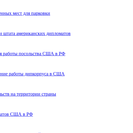
нных мест для парковки
нии штата американских дипломатов
ия работы посольства США в РФ
ение работы дипкорпуса в США
льств на территории страны
оматов США в РФ