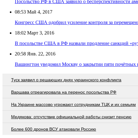
Посольство РФ в США заявило о бесперспективности ам
08:53
Май 4, 2017
Конгресс США одобрил усиление контроля за перемещен
18:02
Март 3, 2016
В посольстве США в РФ назвали продление санкций «р
20:58
Янв. 22, 2016
Вашингтон уведомил Москву о закрытии пяти почётных 
Туск заявил о решающих днях украинского конфликта
Варшава отреагировала на перенос посольства РФ
На Украине массово угрожают сотрудникам ТЦК и их семьям
Медякова: отсутствие официальной работы снизит пенсию
Более 600 дронов ВСУ атаковали Россию