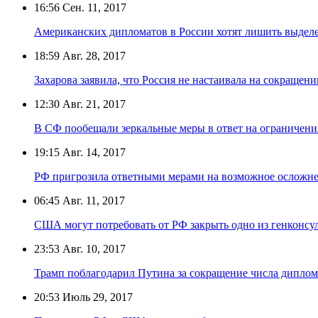
16:56
Сен. 11, 2017
Американских дипломатов в России хотят лишить выделе
18:59
Авг. 28, 2017
Захарова заявила, что Россия не настаивала на сокраще
12:30
Авг. 21, 2017
В СФ пообещали зеркальные меры в ответ на ограничен
19:15
Авг. 14, 2017
РФ пригрозила ответными мерами на возможное осложн
06:45
Авг. 11, 2017
США могут потребовать от РФ закрыть одно из генконсу
23:53
Авг. 10, 2017
Трамп поблагодарил Путина за сокращение числа дипл
20:53
Июль 29, 2017