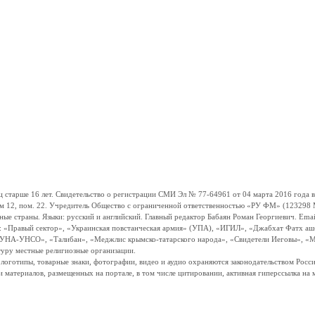
ше 16 лет. Свидетельство о регистрации СМИ Эл № 77-64961 от 04 марта 2016 года вы
ом 12, пом. 22. Учредитель Общество с ограниченной ответственностью «РУ ФМ» (123298 Мо
траны. Языки: русский и английский. Главный редактор Бабаян Роман Георгиевич. Email:
и: «Правый сектор», «Украинская повстанческая армия» (УПА), «ИГИЛ», «Джабхат Фатх а
«УНА-УНСО», «Талибан», «Меджлис крымско-татарского народа», «Свидетели Иеговы», «М
туру местные религиозные организации.
, логотипы, товарные знаки, фотографии, видео и аудио охраняются законодательством Ро
и материалов, размещенных на портале, в том числе цитировании, активная гиперссылка на 