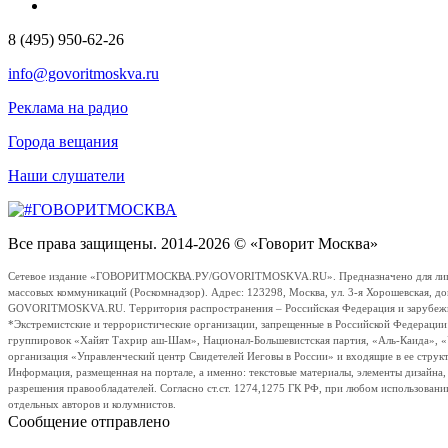
8 (495) 950-62-26
info@govoritmoskva.ru
Реклама на радио
Города вещания
Наши слушатели
Все права защищены. 2014-2026 © «Говорит Москва»
Сетевое издание «ГОВОРИТМОСКВА.РУ/GOVORITMOSKVA.RU». Предназначено для лиц стар
массовых коммуникаций (Роскомнадзор). Адрес: 123298, Москва, ул. 3-я Хорошевская, д
GOVORITMOSKVA.RU. Территория распространения – Российская Федерация и зарубежные с
*Экстремистские и террористические организации, запрещенные в Российской Федераци
группировок «Хайят Тахрир аш-Шам», Национал-Большевистская партия, «Аль-Каида», 
организация «Управленческий центр Свидетелей Иеговы в России» и входящие в ее струк
Информация, размещенная на портале, а именно: текстовые материалы, элементы дизайна
разрешения правообладателей. Согласно ст.ст. 1274,1275 ГК РФ, при любом использовани
отдельных авторов и колумнистов.
Сообщение отправлено