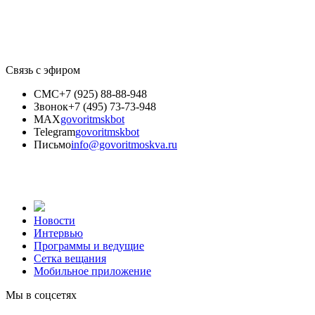
Связь с эфиром
СМС
+7 (925) 88-88-948
Звонок
+7 (495) 73-73-948
MAX
govoritmskbot
Telegram
govoritmskbot
Письмо
info@govoritmoskva.ru
Новости
Интервью
Программы и ведущие
Сетка вещания
Мобильное приложение
Мы в соцсетях