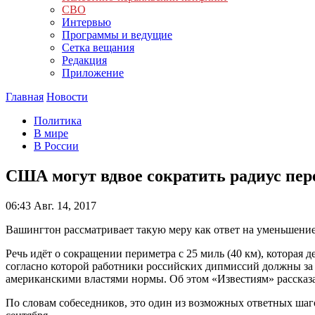
СВО
Интервью
Программы и ведущие
Сетка вещания
Редакция
Приложение
Главная
Новости
Политика
В мире
В России
США могут вдвое сократить радиус пе
06:43
Авг. 14, 2017
Вашингтон рассматривает такую меру как ответ на уменьшени
Речь идёт о сокращении периметра с 25 миль (40 км), которая де
согласно которой работники российских дипмиссий должны за 
американскими властями нормы. Об этом «Известиям» расска
По словам собеседников, это один из возможных ответных шаг