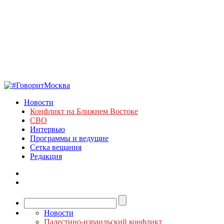
Новости
Конфликт на Ближнем Востоке
СВО
Интервью
Программы и ведущие
Сетка вещания
Редакция
Новости
Палестино-израильский конфликт