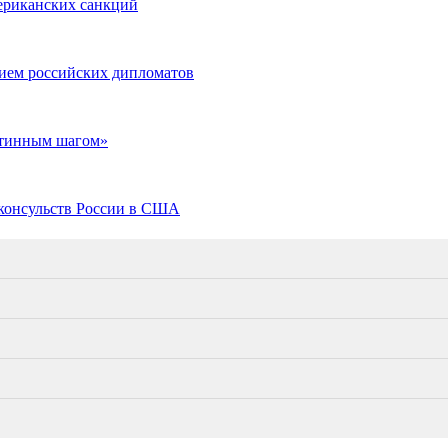
ериканских санкций
ием российских дипломатов
утинным шагом»
консульств России в США