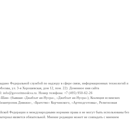
дано Федеральной службой по надзору в сфере связи, информационных технологий и
сква, ул. 3-я Хорошевская, дом 12, пом. 22). Доменное имя сайта
 info@govoritmoskva.ru. Номер телефона: +7 (495) 950-62-26
ш-Шам» (бывшая «Джабхат ан-Нусра», «Джебхат ан-Нусра»), Коалиция исламских
изантропик Дивижн», «Братство» Корчинского, «Артподготовка», Религиозная
ссийской Федерации и международными нормами права и не могут быть использованы без
материал является обязательной. Мнение редакции может не совпадать с мнением