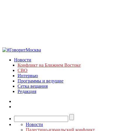
Новости
Конфликт на Ближнем Востоке
СВО
Интервью
Программы и ведущие
Сетка вещания
Редакция
Новости
Палестино-израильский конфликт