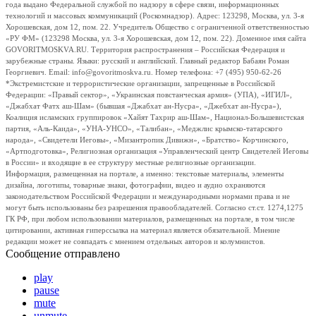
года выдано Федеральной службой по надзору в сфере связи, информационных
технологий и массовых коммуникаций (Роскомнадзор). Адрес: 123298, Москва, ул. 3-я
Хорошевская, дом 12, пом. 22. Учредитель Общество с ограниченной ответственностью
«РУ ФМ» (123298 Москва, ул. 3-я Хорошевская, дом 12, пом. 22). Доменное имя сайта
GOVORITMOSKVA.RU. Территория распространения – Российская Федерация и
зарубежные страны. Языки: русский и английский. Главный редактор Бабаян Роман
Георгиевич. Email: info@govoritmoskva.ru. Номер телефона: +7 (495) 950-62-26
*Экстремистские и террористические организации, запрещенные в Российской
Федерации: «Правый сектор», «Украинская повстанческая армия» (УПА), «ИГИЛ»,
«Джабхат Фатх аш-Шам» (бывшая «Джабхат ан-Нусра», «Джебхат ан-Нусра»),
Коалиция исламских группировок «Хайят Тахрир аш-Шам», Национал-Большевистская
партия, «Аль-Каида», «УНА-УНСО», «Талибан», «Меджлис крымско-татарского
народа», «Свидетели Иеговы», «Мизантропик Дивижн», «Братство» Корчинского,
«Артподготовка», Религиозная организация «Управленческий центр Свидетелей Иеговы
в России» и входящие в ее структуру местные религиозные организации.
Информация, размещенная на портале, а именно: текстовые материалы, элементы
дизайна, логотипы, товарные знаки, фотографии, видео и аудио охраняются
законодательством Российской Федерации и международными нормами права и не
могут быть использованы без разрешения правообладателей. Согласно ст.ст. 1274,1275
ГК РФ, при любом использовании материалов, размещенных на портале, в том числе
цитировании, активная гиперссылка на материал является обязательной. Мнение
редакции может не совпадать с мнением отдельных авторов и колумнистов.
Сообщение отправлено
play
pause
mute
unmute