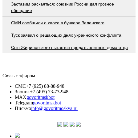
Заставим раскаяться: союзник России дал грозное
обещание
СМИ сообщили о хаосе в бункере Зеленского
Туск заявил о решающих днях украинского конфликта
Сын Жириновского пытается продать элитные дома отца
Связь с эфиром
СМС
+7 (925) 88-88-948
Звонок
+7 (495) 73-73-948
MAX
govoritmskbot
Telegram
govoritmskbot
Письмо
info@govoritmoskva.ru