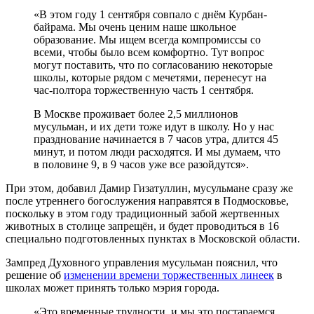
«В этом году 1 сентября совпало с днём Курбан-
байрама. Мы очень ценим наше школьное
образование. Мы ищем всегда компромиссы со
всеми, чтобы было всем комфортно. Тут вопрос
могут поставить, что по согласованию некоторые
школы, которые рядом с мечетями, перенесут на
час-полтора торжественную часть 1 сентября.
В Москве проживает более 2,5 миллионов
мусульман, и их дети тоже идут в школу. Но у нас
празднование начинается в 7 часов утра, длится 45
минут, и потом люди расходятся. И мы думаем, что
в половине 9, в 9 часов уже все разойдутся».
При этом, добавил Дамир Гизатуллин, мусульмане сразу же
после утреннего богослужения направятся в Подмосковье,
поскольку в этом году традиционный забой жертвенных
животных в столице запрещён, и будет проводиться в 16
специально подготовленных пунктах в Московской области.
Зампред Духовного управления мусульман пояснил, что
решение об
изменении времени торжественных линеек
в
школах может принять только мэрия города.
«Это временные трудности, и мы это постараемся