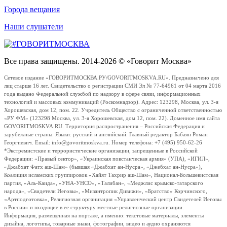
Города вещания
Наши слушатели
Все права защищены. 2014-2026 © «Говорит Москва»
Сетевое издание «ГОВОРИТМОСКВА.РУ/GOVORITMOSKVA.RU». Предназначено для
лиц старше 16 лет. Свидетельство о регистрации СМИ Эл № 77-64961 от 04 марта 2016
года выдано Федеральной службой по надзору в сфере связи, информационных
технологий и массовых коммуникаций (Роскомнадзор). Адрес: 123298, Москва, ул. 3-я
Хорошевская, дом 12, пом. 22. Учредитель Общество с ограниченной ответственностью
«РУ ФМ» (123298 Москва, ул. 3-я Хорошевская, дом 12, пом. 22). Доменное имя сайта
GOVORITMOSKVA.RU. Территория распространения – Российская Федерация и
зарубежные страны. Языки: русский и английский. Главный редактор Бабаян Роман
Георгиевич. Email: info@govoritmoskva.ru. Номер телефона: +7 (495) 950-62-26
*Экстремистские и террористические организации, запрещенные в Российской
Федерации: «Правый сектор», «Украинская повстанческая армия» (УПА), «ИГИЛ»,
«Джабхат Фатх аш-Шам» (бывшая «Джабхат ан-Нусра», «Джебхат ан-Нусра»),
Коалиция исламских группировок «Хайят Тахрир аш-Шам», Национал-Большевистская
партия, «Аль-Каида», «УНА-УНСО», «Талибан», «Меджлис крымско-татарского
народа», «Свидетели Иеговы», «Мизантропик Дивижн», «Братство» Корчинского,
«Артподготовка», Религиозная организация «Управленческий центр Свидетелей Иеговы
в России» и входящие в ее структуру местные религиозные организации.
Информация, размещенная на портале, а именно: текстовые материалы, элементы
дизайна, логотипы, товарные знаки, фотографии, видео и аудио охраняются