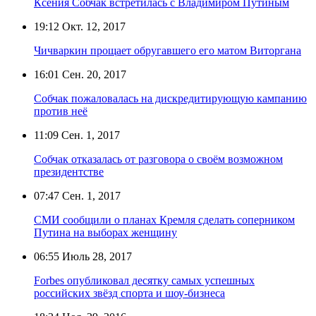
Ксения Собчак встретилась с Владимиром Путиным
19:12
Окт. 12, 2017
Чичваркин прощает обругавшего его матом Виторгана
16:01
Сен. 20, 2017
Собчак пожаловалась на дискредитирующую кампанию
против неё
11:09
Сен. 1, 2017
Собчак отказалась от разговора о своём возможном
президентстве
07:47
Сен. 1, 2017
СМИ сообщили о планах Кремля сделать соперником
Путина на выборах женщину
06:55
Июль 28, 2017
Forbes опубликовал десятку самых успешных
российских звёзд спорта и шоу-бизнеса