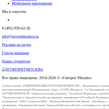
Мобильное приложение
Мы в соцсетях
8 (495) 950-62-26
info@govoritmoskva.ru
Реклама на радио
Города вещания
Наши слушатели
Все права защищены. 2014-2026 © «Говорит Москва»
Сетевое издание «ГОВОРИТМОСКВА.РУ/GOVORITMOSKVA.RU». Предназначено для лиц стар
массовых коммуникаций (Роскомнадзор). Адрес: 123298, Москва, ул. 3-я Хорошевская, д
GOVORITMOSKVA.RU. Территория распространения – Российская Федерация и зарубежные с
*Экстремистские и террористические организации, запрещенные в Российской Федераци
группировок «Хайят Тахрир аш-Шам», Национал-Большевистская партия, «Аль-Каида», 
организация «Управленческий центр Свидетелей Иеговы в России» и входящие в ее струк