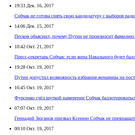
19:33
Дек. 16, 2017
Собчак не готова снять свою кандидатуру с выборов рад
14:06
Дек. 15, 2017
Песков объяснил, почему Путин не произносит фамилию
10:42
Окт. 21, 2017
Пресс-секретарь Собчак: если жена Навального будет балл
19:28
Окт. 19, 2017
Путин допустил возможность избрания женщины на пост
16:45
Окт. 19, 2017
Фурсенко счёл шуткой намерение Собчак баллотироватьс
07:07
Окт. 19, 2017
Геннадий Зюганов призвал Ксению Собчак не превраща
00:10
Окт. 19, 2017