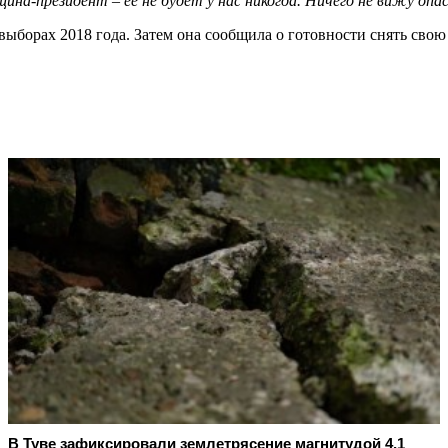
на-президент – её не будет у нас никогда. Ничего не вижу опас
 выборах 2018 года. Затем она сообщила о готовности снять сво
В Туве зафиксировали землетрясение магнитудой 4,1