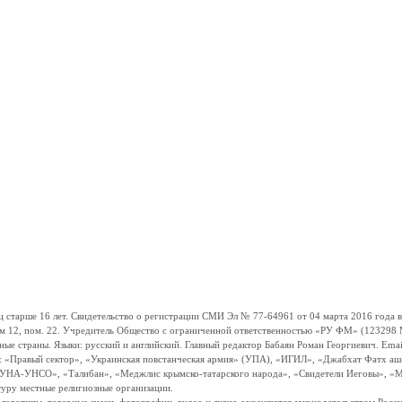
ше 16 лет. Свидетельство о регистрации СМИ Эл № 77-64961 от 04 марта 2016 года вы
ом 12, пом. 22. Учредитель Общество с ограниченной ответственностью «РУ ФМ» (123298 Мо
траны. Языки: русский и английский. Главный редактор Бабаян Роман Георгиевич. Email:
и: «Правый сектор», «Украинская повстанческая армия» (УПА), «ИГИЛ», «Джабхат Фатх а
«УНА-УНСО», «Талибан», «Меджлис крымско-татарского народа», «Свидетели Иеговы», «М
туру местные религиозные организации.