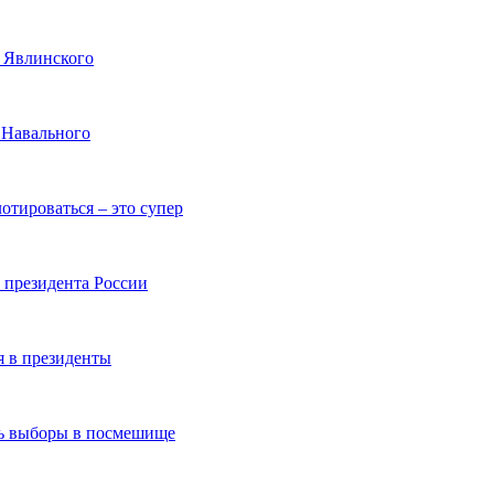
и Явлинского
 Навального
отироваться – это супер
 президента России
я в президенты
ть выборы в посмешище