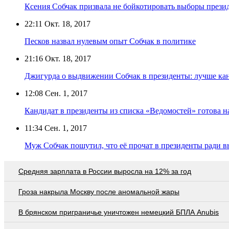
Ксения Собчак призвала не бойкотировать выборы презид
22:11
Окт. 18, 2017
Песков назвал нулевым опыт Собчак в политике
21:16
Окт. 18, 2017
Джигурда о выдвижении Собчак в президенты: лучше ка
12:08
Сен. 1, 2017
Кандидат в президенты из списка «Ведомостей» готова 
11:34
Сен. 1, 2017
Муж Собчак пошутил, что её прочат в президенты ради 
Средняя зарплата в России выросла на 12% за год
Гроза накрыла Москву после аномальной жары
В брянском приграничье уничтожен немецкий БПЛА Anubis