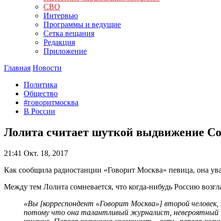
СВО
Интервью
Программы и ведущие
Сетка вещания
Редакция
Приложение
Главная
Новости
Политика
Общество
#говоритмосква
В России
Лолита считает шуткой выдвижение Со
21:41
Окт. 18, 2017
Как сообщила радиостанции «Говорит Москва» певица, она ува
Между тем Лолита сомневается, что когда-нибудь Россию возг
«Вы [корреспондент
«Говорит Москва
»]
второй человек,
потому что она талантливый журналист, невероятный ин