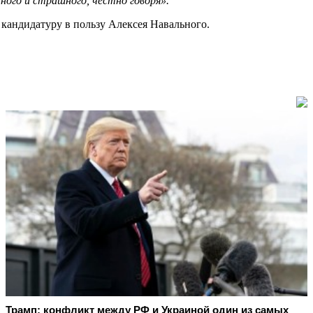
ного и страшного, честно говоря».
ю кандидатуру в пользу Алексея Навального.
Трамп: конфликт между РФ и Украиной один из самых