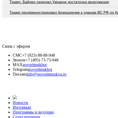
Трамп: Байден передал Украине достаточно вооружения
Трамп продемонстрировал безразличие к ударам ВС РФ по К
Связь с эфиром
СМС
+7 (925) 88-88-948
Звонок
+7 (495) 73-73-948
MAX
govoritmskbot
Telegram
govoritmskbot
Письмо
info@govoritmoskva.ru
Новости
Интервью
Программы и ведущие
Сетка вещания