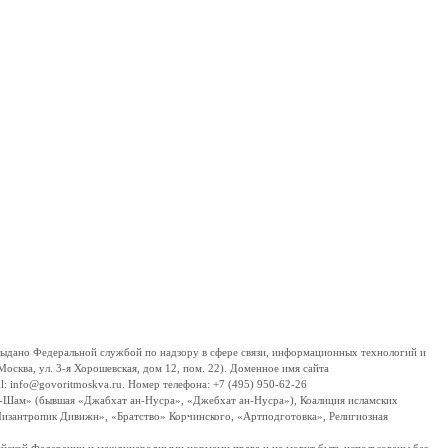
дано Федеральной службой по надзору в сфере связи, информационных технологий и
сква, ул. 3-я Хорошевская, дом 12, пом. 22). Доменное имя сайта
 info@govoritmoskva.ru. Номер телефона: +7 (495) 950-62-26
ш-Шам» (бывшая «Джабхат ан-Нусра», «Джебхат ан-Нусра»), Коалиция исламских
изантропик Дивижн», «Братство» Корчинского, «Артподготовка», Религиозная