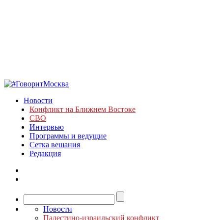
Новости
Конфликт на Ближнем Востоке
СВО
Интервью
Программы и ведущие
Сетка вещания
Редакция
Новости
Палестино-израильский конфликт