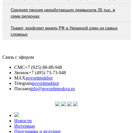
Средняя пенсия неработающих превысила 35 тыс. в
семи регионах
Трамп: конфликт между РФ и Украиной один из самых
сложных
Связь с эфиром
СМС
+7 (925) 88-88-948
Звонок
+7 (495) 73-73-948
MAX
govoritmskbot
Telegram
govoritmskbot
Письмо
info@govoritmoskva.ru
Новости
Интервью
Программы и ведущие