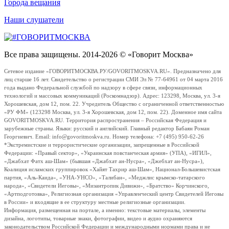
Города вещания
Наши слушатели
Все права защищены. 2014-2026 © «Говорит Москва»
Сетевое издание «ГОВОРИТМОСКВА.РУ/GOVORITMOSKVA.RU». Предназначено для
лиц старше 16 лет. Свидетельство о регистрации СМИ Эл № 77-64961 от 04 марта 2016
года выдано Федеральной службой по надзору в сфере связи, информационных
технологий и массовых коммуникаций (Роскомнадзор). Адрес: 123298, Москва, ул. 3-я
Хорошевская, дом 12, пом. 22. Учредитель Общество с ограниченной ответственностью
«РУ ФМ» (123298 Москва, ул. 3-я Хорошевская, дом 12, пом. 22). Доменное имя сайта
GOVORITMOSKVA.RU. Территория распространения – Российская Федерация и
зарубежные страны. Языки: русский и английский. Главный редактор Бабаян Роман
Георгиевич. Email: info@govoritmoskva.ru. Номер телефона: +7 (495) 950-62-26
*Экстремистские и террористические организации, запрещенные в Российской
Федерации: «Правый сектор», «Украинская повстанческая армия» (УПА), «ИГИЛ»,
«Джабхат Фатх аш-Шам» (бывшая «Джабхат ан-Нусра», «Джебхат ан-Нусра»),
Коалиция исламских группировок «Хайят Тахрир аш-Шам», Национал-Большевистская
партия, «Аль-Каида», «УНА-УНСО», «Талибан», «Меджлис крымско-татарского
народа», «Свидетели Иеговы», «Мизантропик Дивижн», «Братство» Корчинского,
«Артподготовка», Религиозная организация «Управленческий центр Свидетелей Иеговы
в России» и входящие в ее структуру местные религиозные организации.
Информация, размещенная на портале, а именно: текстовые материалы, элементы
дизайна, логотипы, товарные знаки, фотографии, видео и аудио охраняются
законодательством Российской Федерации и международными нормами права и не