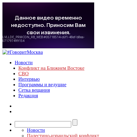
Новости
Конфликт на Ближнем Востоке
СВО
Интервью
Программы и ведущие
Сетка вещания
Редакция
Новости
Палестино-израильский конфликт