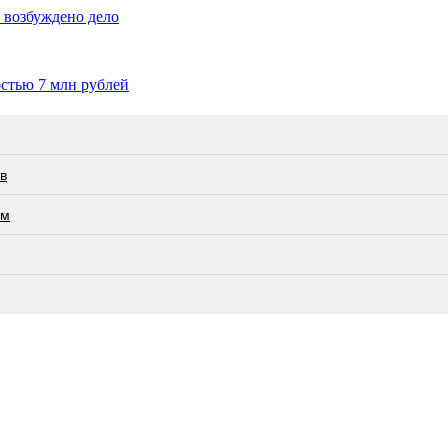
 возбуждено дело
остью 7 млн рублей
в
ам