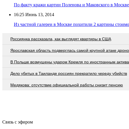
По факту кражи картин Поленова и Маковского в Москве
16:25
Июнь 13, 2014
Из частной галереи в Москве похитили 2 картины стоим
Россиянка рассказала, как выглядят квартиры в США
Ярославская область подверглась самой крупной атаке дроно
В Польше возмущены ударом Кремля по иностранным актив
Дело убитых в Таиланде россиян прекратило череду убийств
Медякова: отсутствие официальной работы снизит пенсию
Связь с эфиром