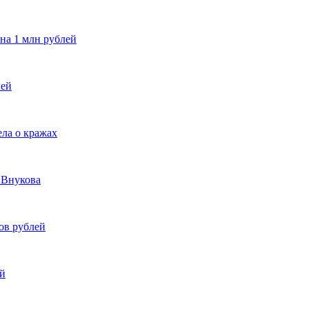
на 1 млн рублей
лей
ела о кражах
 Внукова
ов рублей
ой