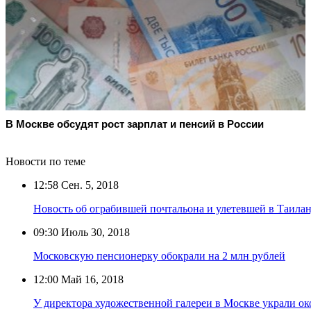
В Москве обсудят рост зарплат и пенсий в России
Новости по теме
12:58
Сен. 5, 2018
Новость об ограбившей почтальона и улетевшей в Таилан
09:30
Июль 30, 2018
Московскую пенсионерку обокрали на 2 млн рублей
12:00
Май 16, 2018
У директора художественной галереи в Москве украли ок