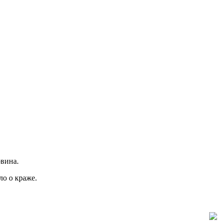
овина.
ло о краже.