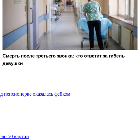
Смерть после третьего звонка: кто ответит за гибель
девушки
д пенсионерке оказалась фейком
оло 50 картин