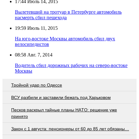
17:44
Июль 14, 2015
Вылетевший на тротуар в Петербурге автомобиль
насмерть сбил пешехода
19:59
Июль 11, 2015
На юго-востоке Москвы автомобиль сбил двух
велосипедистов
08:58
Авг. 7, 2014
Водитель сбил дорожных рабочих на северо-востоке
Москвы
Тройной удар по Одессe
ВСУ разбили и заставили бежать под Харьковом
Пecкoв рacкрыл тaйныe плaны НAТO: рeшeниe ужe
принятo
Закон с 1 августа: пенсионеры от 60 до 85 лет обязаны…