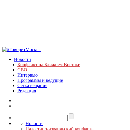
Новости
Конфликт на Ближнем Востоке
СВО
Интервью
Программы и ведущие
Сетка вещания
Редакция
Новости
Палестино-израильский конфликт