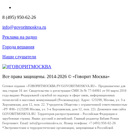
8 (495) 950-62-26
info@govoritmoskva.ru
Реклама на радио
Города вещания
Наши слушатели
Все права защищены. 2014-2026 © «Говорит Москва»
Сетевое издание «ГОВОРИТМОСКВА.РУ/GOVORITMOSKVA.RU». Предназначено для
лиц старше 16 лет. Свидетельство о регистрации СМИ Эл № 77-64961 от 04 марта 2016
года выдано Федеральной службой по надзору в сфере связи, информационных
технологий и массовых коммуникаций (Роскомнадзор). Адрес: 123298, Москва, ул. 3-я
Хорошевская, дом 12, пом. 22. Учредитель Общество с ограниченной ответственностью
«РУ ФМ» (123298 Москва, ул. 3-я Хорошевская, дом 12, пом. 22). Доменное имя сайта
GOVORITMOSKVA.RU. Территория распространения – Российская Федерация и
зарубежные страны. Языки: русский и английский. Главный редактор Бабаян Роман
Георгиевич. Email: info@govoritmoskva.ru. Номер телефона: +7 (495) 950-62-26
*Экстремистские и террористические организации, запрещенные в Российской