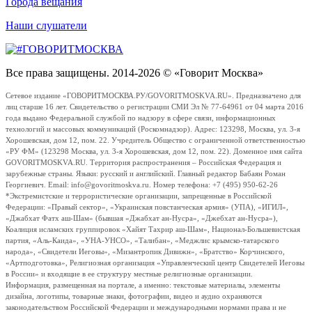
Города вещания
Наши слушатели
Все права защищены. 2014-2026 © «Говорит Москва»
Сетевое издание «ГОВОРИТМОСКВА.РУ/GOVORITMOSKVA.RU». Предназначено для
лиц старше 16 лет. Свидетельство о регистрации СМИ Эл № 77-64961 от 04 марта 2016
года выдано Федеральной службой по надзору в сфере связи, информационных
технологий и массовых коммуникаций (Роскомнадзор). Адрес: 123298, Москва, ул. 3-я
Хорошевская, дом 12, пом. 22. Учредитель Общество с ограниченной ответственностью
«РУ ФМ» (123298 Москва, ул. 3-я Хорошевская, дом 12, пом. 22). Доменное имя сайта
GOVORITMOSKVA.RU. Территория распространения – Российская Федерация и
зарубежные страны. Языки: русский и английский. Главный редактор Бабаян Роман
Георгиевич. Email: info@govoritmoskva.ru. Номер телефона: +7 (495) 950-62-26
*Экстремистские и террористические организации, запрещенные в Российской
Федерации: «Правый сектор», «Украинская повстанческая армия» (УПА), «ИГИЛ»,
«Джабхат Фатх аш-Шам» (бывшая «Джабхат ан-Нусра», «Джебхат ан-Нусра»),
Коалиция исламских группировок «Хайят Тахрир аш-Шам», Национал-Большевистская
партия, «Аль-Каида», «УНА-УНСО», «Талибан», «Меджлис крымско-татарского
народа», «Свидетели Иеговы», «Мизантропик Дивижн», «Братство» Корчинского,
«Артподготовка», Религиозная организация «Управленческий центр Свидетелей Иеговы
в России» и входящие в ее структуру местные религиозные организации.
Информация, размещенная на портале, а именно: текстовые материалы, элементы
дизайна, логотипы, товарные знаки, фотографии, видео и аудио охраняются
законодательством Российской Федерации и международными нормами права и не