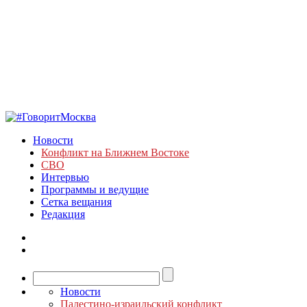
Новости
Конфликт на Ближнем Востоке
СВО
Интервью
Программы и ведущие
Сетка вещания
Редакция
Новости
Палестино-израильский конфликт