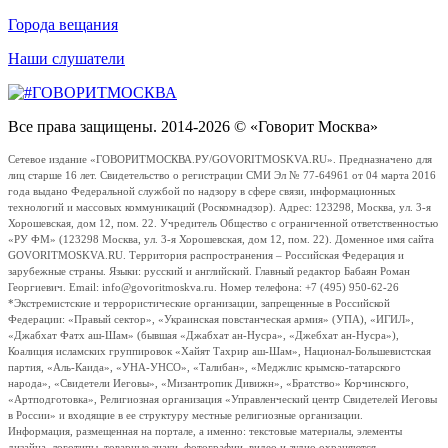
Города вещания
Наши слушатели
Все права защищены. 2014-2026 © «Говорит Москва»
Сетевое издание «ГОВОРИТМОСКВА.РУ/GOVORITMOSKVA.RU». Предназначено для
лиц старше 16 лет. Свидетельство о регистрации СМИ Эл № 77-64961 от 04 марта 2016
года выдано Федеральной службой по надзору в сфере связи, информационных
технологий и массовых коммуникаций (Роскомнадзор). Адрес: 123298, Москва, ул. 3-я
Хорошевская, дом 12, пом. 22. Учредитель Общество с ограниченной ответственностью
«РУ ФМ» (123298 Москва, ул. 3-я Хорошевская, дом 12, пом. 22). Доменное имя сайта
GOVORITMOSKVA.RU. Территория распространения – Российская Федерация и
зарубежные страны. Языки: русский и английский. Главный редактор Бабаян Роман
Георгиевич. Email: info@govoritmoskva.ru. Номер телефона: +7 (495) 950-62-26
*Экстремистские и террористические организации, запрещенные в Российской
Федерации: «Правый сектор», «Украинская повстанческая армия» (УПА), «ИГИЛ»,
«Джабхат Фатх аш-Шам» (бывшая «Джабхат ан-Нусра», «Джебхат ан-Нусра»),
Коалиция исламских группировок «Хайят Тахрир аш-Шам», Национал-Большевистская
партия, «Аль-Каида», «УНА-УНСО», «Талибан», «Меджлис крымско-татарского
народа», «Свидетели Иеговы», «Мизантропик Дивижн», «Братство» Корчинского,
«Артподготовка», Религиозная организация «Управленческий центр Свидетелей Иеговы
в России» и входящие в ее структуру местные религиозные организации.
Информация, размещенная на портале, а именно: текстовые материалы, элементы
дизайна, логотипы, товарные знаки, фотографии, видео и аудио охраняются