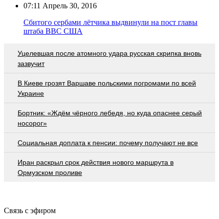
07:11
Апрель 30, 2016
Сбитого сербами лётчика выдвинули на пост главы
штаба ВВС США
Уцелевшая после атомного удара русская скрипка вновь
зазвучит
В Киеве грозят Варшаве польскими погромами по всей
Украине
Бортник: «Ждём чёрного лебедя, но куда опаснее серый
носорог»
Социальная доплата к пенсии: почему получают не все
Иран раскрыл срок действия нового маршрута в
Ормузском проливе
Связь с эфиром