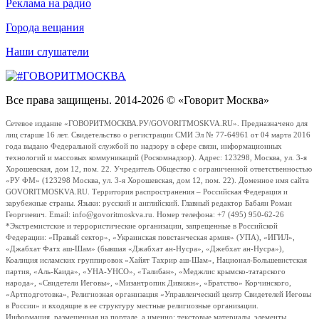
Реклама на радио
Города вещания
Наши слушатели
Все права защищены. 2014-2026 © «Говорит Москва»
Сетевое издание «ГОВОРИТМОСКВА.РУ/GOVORITMOSKVA.RU». Предназначено для
лиц старше 16 лет. Свидетельство о регистрации СМИ Эл № 77-64961 от 04 марта 2016
года выдано Федеральной службой по надзору в сфере связи, информационных
технологий и массовых коммуникаций (Роскомнадзор). Адрес: 123298, Москва, ул. 3-я
Хорошевская, дом 12, пом. 22. Учредитель Общество с ограниченной ответственностью
«РУ ФМ» (123298 Москва, ул. 3-я Хорошевская, дом 12, пом. 22). Доменное имя сайта
GOVORITMOSKVA.RU. Территория распространения – Российская Федерация и
зарубежные страны. Языки: русский и английский. Главный редактор Бабаян Роман
Георгиевич. Email: info@govoritmoskva.ru. Номер телефона: +7 (495) 950-62-26
*Экстремистские и террористические организации, запрещенные в Российской
Федерации: «Правый сектор», «Украинская повстанческая армия» (УПА), «ИГИЛ»,
«Джабхат Фатх аш-Шам» (бывшая «Джабхат ан-Нусра», «Джебхат ан-Нусра»),
Коалиция исламских группировок «Хайят Тахрир аш-Шам», Национал-Большевистская
партия, «Аль-Каида», «УНА-УНСО», «Талибан», «Меджлис крымско-татарского
народа», «Свидетели Иеговы», «Мизантропик Дивижн», «Братство» Корчинского,
«Артподготовка», Религиозная организация «Управленческий центр Свидетелей Иеговы
в России» и входящие в ее структуру местные религиозные организации.
Информация, размещенная на портале, а именно: текстовые материалы, элементы