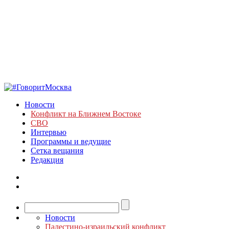
Новости
Конфликт на Ближнем Востоке
СВО
Интервью
Программы и ведущие
Сетка вещания
Редакция
Новости
Палестино-израильский конфликт