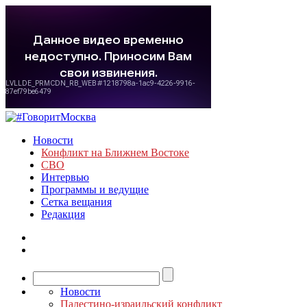
Новости
Конфликт на Ближнем Востоке
СВО
Интервью
Программы и ведущие
Сетка вещания
Редакция
Новости
Палестино-израильский конфликт